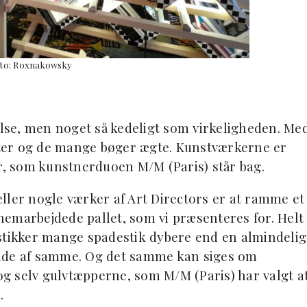
to: Roxnakowsky
else, men noget så kedeligt som virkeligheden. Me
ter og de mange bøger ægte. Kunstværkerne er
er, som kunstnerduoen M/M (Paris) står bag.
 eller nogle værker af Art Directors er at ramme et
emarbejdede pallet, som vi præsenteres for. Helt
 stikker mange spadestik dybere end en almindelig
side af samme. Og det samme kan siges om
g selv gulvtæpperne, som M/M (Paris) har valgt a
.