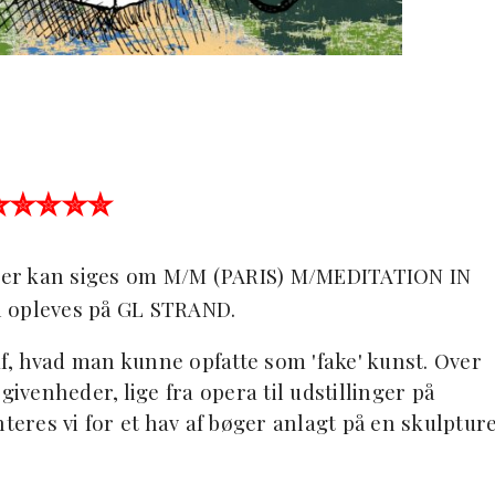
✮✮✮✮✮
, der kan siges om M/M (PARIS) M/MEDITATION IN
n opleves på GL STRAND.
, hvad man kunne opfatte som 'fake' kunst. Over
givenheder, lige fra opera til udstillinger på
res vi for et hav af bøger anlagt på en skulpture