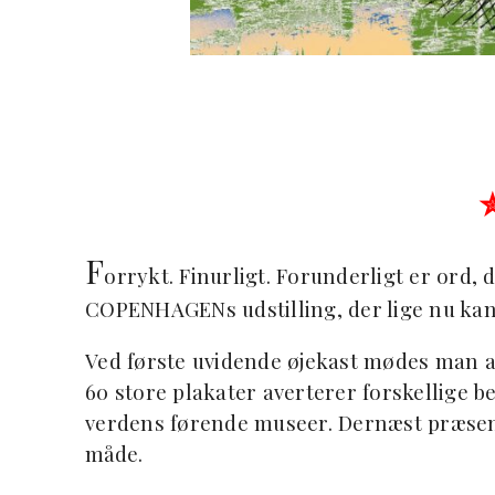
F
orrykt. Finurligt. Forunderligt er ord
COPENHAGENs udstilling, der lige nu ka
Ved første uvidende øjekast mødes man af
60 store plakater averterer forskellige be
verdens førende museer. Dernæst præsente
måde.