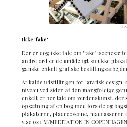
Fo
Ikke 'fake'
Der er dog ikke tale om 'fake' iscenesætt
andre ord er de umådeligt smukke plaka
ganske enkelt grafiske bestillingsarbejd
At kalde udstillingen for 'grafisk design'
niveau ved siden af den mangfoldige genn
enkelt er her tale om verdenskunst, der
opsætning af en bog med forside og bag
plakaterne, pladecoverne, madrasserne o
vise os i M/MEDITATION IN COPENHAGEN