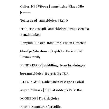
Galleri NB i Viborg | anmeldelse: Claes Otto
Jennow
Teatergrad | anmeldelse: BRYLD
Frøbjerg Festspil | anmeldelse: Baronessen fra
Benzintanken
Børglum Kloster | udstilling: Esben Hanefelt
Mord på Vibrafonen | kapitel 2: En krimi af
Roxnakowsky
RUNDETAARN | udstilling: Isens brydninger
boganmeldelse | frevert: GÅ TUR
HELSINGØR | Gadeteater: Passage Festival
Asger Schnack | digt: At sidde på Palæ Bar
KOGEBOG | Tyrkisk: Sofra
KRIMI | sommer: Efterspillet