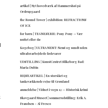
artikel | Nyt hovedværk af Hammershøi på
Ordrupgaard
the Round Tower | exhibition: REFRACTIONS
OF ICE
for børn | TEGNESERIE: Pony Pony — Vær
nuttet eller dø
d
Kogebog | ULTRA NEMT: Nemt og sundt uden
ultraforarbejdede fødevarer
UDSTILLING | KunstCentret Silkeborg Bad:
Maria Dubin
REJSEARTIKEL | En storslået og
tankevækkende rejse til Grønland
anmeldelse | Vidnet i vogn 12 — Historisk krimi
t
Skovgaard Museet | sommerudstilling: Erik A.
Frandsen – Al Fresco