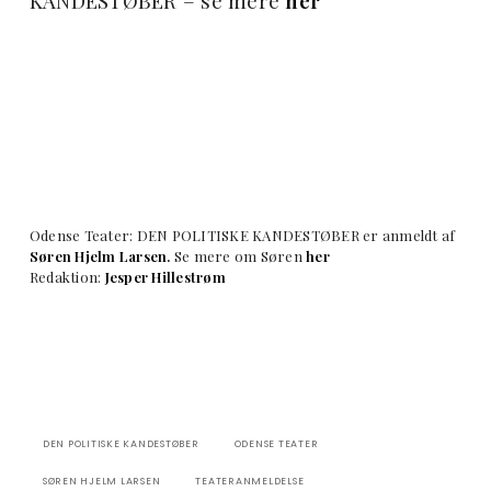
KANDESTØBER – se mere
her
Odense Teater: DEN POLITISKE KANDESTØBER er anmeldt af
Søren Hjelm Larsen.
Se mere om Søren
her
Redaktion:
Jesper Hillestrøm
DEN POLITISKE KANDESTØBER
ODENSE TEATER
SØREN HJELM LARSEN
TEATERANMELDELSE