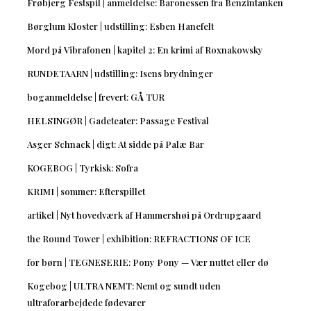
Frøbjerg Festspil | anmeldelse: Baronessen fra Benzintanken
Børglum Kloster | udstilling: Esben Hanefelt
Mord på Vibrafonen | kapitel 2: En krimi af Roxnakowsky
RUNDETAARN | udstilling: Isens brydninger
boganmeldelse | frevert: GÅ TUR
HELSINGØR | Gadeteater: Passage Festival
Asger Schnack | digt: At sidde på Palæ Bar
KOGEBOG | Tyrkisk: Sofra
KRIMI | sommer: Efterspillet
artikel | Nyt hovedværk af Hammershøi på Ordrupgaard
the Round Tower | exhibition: REFRACTIONS OF ICE
for børn | TEGNESERIE: Pony Pony — Vær nuttet eller dø
Kogebog | ULTRA NEMT: Nemt og sundt uden
ultraforarbejdede fødevarer