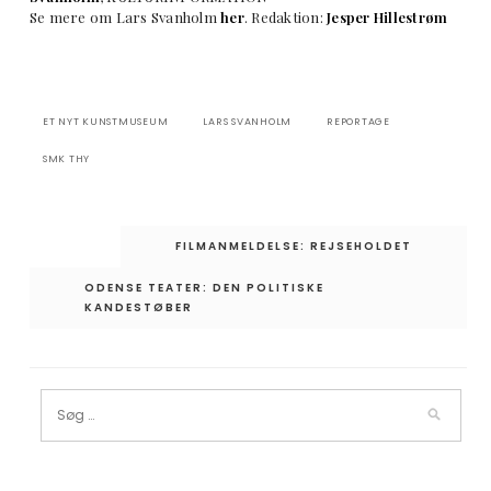
Se mere om Lars Svanholm
her
. Redaktion:
Jesper Hillestrøm
ET NYT KUNSTMUSEUM
LARS SVANHOLM
REPORTAGE
SMK THY
Indlægsnavigation
FILMANMELDELSE: REJSEHOLDET
ODENSE TEATER: DEN POLITISKE
KANDESTØBER