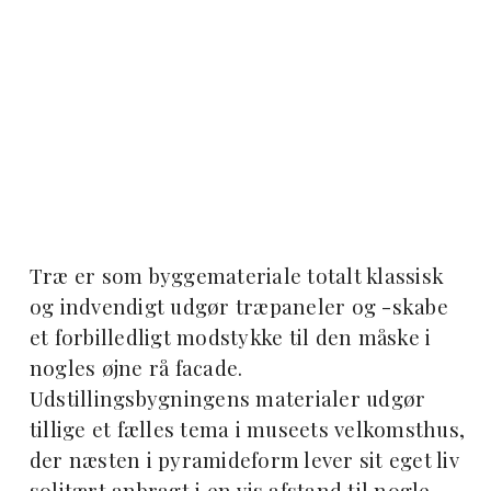
Træ er som byggemateriale totalt klassisk
og indvendigt udgør træpaneler og -skabe
et forbilledligt modstykke til den måske i
nogles øjne rå facade.
Udstillingsbygningens materialer udgør
tillige et fælles tema i museets velkomsthus,
der næsten i pyramideform lever sit eget liv
solitært anbragt i en vis afstand til nogle