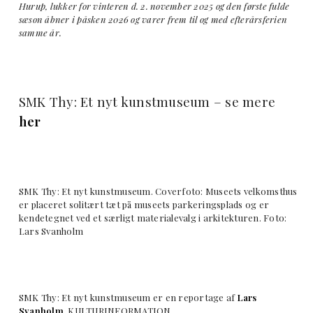
Hurup, lukker for vinteren d. 2. november 2025 og den første fulde
sæson åbner i påsken 2026 og varer frem til og med efterårsferien
samme år.
SMK Thy: Et nyt kunstmuseum – se mere
her
SMK Thy: Et nyt kunstmuseum. Coverfoto: Museets velkomsthus
er placeret solitært tæt på museets parkeringsplads og er
kendetegnet ved et særligt materialevalg i arkitekturen. Foto:
Lars Svanholm
SMK Thy: Et nyt kunstmuseum er en reportage af
Lars
Svanholm
, KULTURINFORMATION