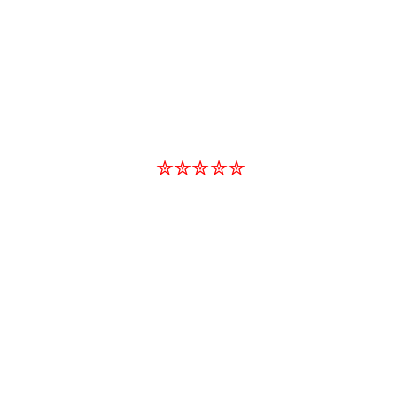
✮✮✮✮✮