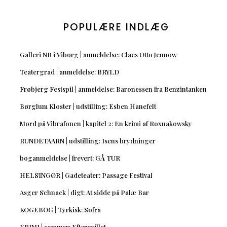
POPULÆRE INDLÆG
Galleri NB i Viborg | anmeldelse: Claes Otto Jennow
Teatergrad | anmeldelse: BRYLD
Frøbjerg Festspil | anmeldelse: Baronessen fra Benzintanken
Børglum Kloster | udstilling: Esben Hanefelt
Mord på Vibrafonen | kapitel 2: En krimi af Roxnakowsky
RUNDETAARN | udstilling: Isens brydninger
boganmeldelse | frevert: GÅ TUR
HELSINGØR | Gadeteater: Passage Festival
Asger Schnack | digt: At sidde på Palæ Bar
KOGEBOG | Tyrkisk: Sofra
KRIMI | sommer: Efterspillet