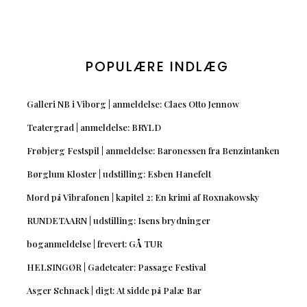
POPULÆRE INDLÆG
Galleri NB i Viborg | anmeldelse: Claes Otto Jennow
Teatergrad | anmeldelse: BRYLD
Frøbjerg Festspil | anmeldelse: Baronessen fra Benzintanken
Børglum Kloster | udstilling: Esben Hanefelt
Mord på Vibrafonen | kapitel 2: En krimi af Roxnakowsky
RUNDETAARN | udstilling: Isens brydninger
boganmeldelse | frevert: GÅ TUR
HELSINGØR | Gadeteater: Passage Festival
Asger Schnack | digt: At sidde på Palæ Bar