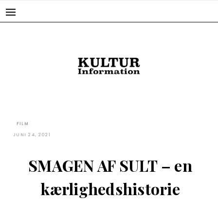
Skip
to
content
FILM
JUNI 24, 2021
SMAGEN AF SULT – en
kærlighedshistorie