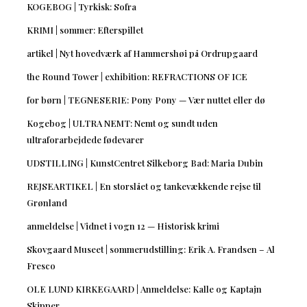
KOGEBOG | Tyrkisk: Sofra
KRIMI | sommer: Efterspillet
artikel | Nyt hovedværk af Hammershøi på Ordrupgaard
the Round Tower | exhibition: REFRACTIONS OF ICE
for børn | TEGNESERIE: Pony Pony — Vær nuttet eller dø
Kogebog | ULTRA NEMT: Nemt og sundt uden
ultraforarbejdede fødevarer
UDSTILLING | KunstCentret Silkeborg Bad: Maria Dubin
REJSEARTIKEL | En storslået og tankevækkende rejse til
Grønland
anmeldelse | Vidnet i vogn 12 — Historisk krimi
Skovgaard Museet | sommerudstilling: Erik A. Frandsen – Al
Fresco
OLE LUND KIRKEGAARD | Anmeldelse: Kalle og Kaptajn
Skipper