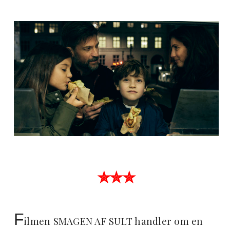
✮✮✮
F
ilmen SMAGEN AF SULT handler om en