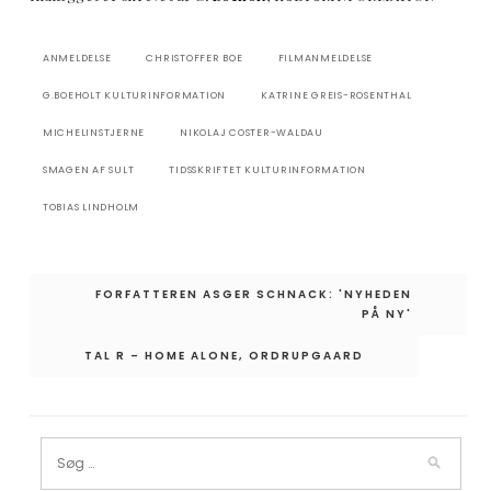
ANMELDELSE
CHRISTOFFER BOE
FILMANMELDELSE
G.BOEHOLT KULTURINFORMATION
KATRINE GREIS-ROSENTHAL
MICHELINSTJERNE
NIKOLAJ COSTER-WALDAU
SMAGEN AF SULT
TIDSSKRIFTET KULTURINFORMATION
TOBIAS LINDHOLM
Indlægsnavigation
FORFATTEREN ASGER SCHNACK: 'NYHEDEN
PÅ NY'
TAL R – HOME ALONE, ORDRUPGAARD