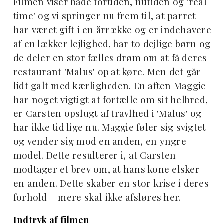
Filmen viser både fortiden, nutiden og 'real
time' og vi springer nu frem til, at parret
har været gift i en årrække og er indehavere
af en lækker lejlighed, har to dejlige børn og
de deler en stor fælles drøm om at få deres
restaurant 'Malus' op at køre. Men det går
lidt galt med kærligheden. En aften Maggie
har noget vigtigt at fortælle om sit helbred,
er Carsten opslugt af travlhed i 'Malus' og
har ikke tid lige nu. Maggie føler sig svigtet
og vender sig mod en anden, en yngre
model. Dette resulterer i, at Carsten
modtager et brev om, at hans kone elsker
en anden. Dette skaber en stor krise i deres
forhold – mere skal ikke afsløres her.
Indtryk af filmen