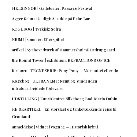
HELSINGØR | Gadeteater: Passage Festival
Asger Schnack | digt: At sidde på Palæ Bar
KOGEBOG | Tyrkisk: Sofra
KRIMI | sommer: Efterspillet
artikel | Nyt hovedværk af Hammershøi på Ordrupgaard
the Round Tower | exhibition: REFRACTIONS OF ICE
for børn | TEGNESERIE: Pony Pony — Vær nuttet eller dø
Kogebog | ULTRA NEMT: Nemt og sundt uden
ultraforarbejdede fødevarer
UDSTILLING | KunstCentret Silkeborg Bad: Maria Dubin
REJSEARTIKEL | En storslået og tankevækkende rejse til
Grønland
anmeldelse | Vidnet i vogn 12 — Historisk krimi