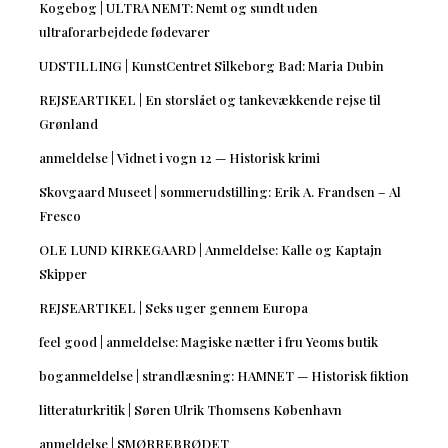
Kogebog | ULTRA NEMT: Nemt og sundt uden
ultraforarbejdede fødevarer
UDSTILLING | KunstCentret Silkeborg Bad: Maria Dubin
REJSEARTIKEL | En storslået og tankevækkende rejse til
Grønland
anmeldelse | Vidnet i vogn 12 — Historisk krimi
Skovgaard Museet | sommerudstilling: Erik A. Frandsen – Al
Fresco
OLE LUND KIRKEGAARD | Anmeldelse: Kalle og Kaptajn
Skipper
REJSEARTIKEL | Seks uger gennem Europa
feel good | anmeldelse: Magiske nætter i fru Yeoms butik
boganmeldelse | strandlæsning: HAMNET — Historisk fiktion
litteraturkritik | Søren Ulrik Thomsens København
anmeldelse | SMØRREBRØDET