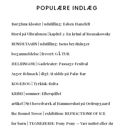
POPULÆRE INDLÆG
Børglum Kloster | udstilling: Esben Hanefelt
Mord på Vibrafonen | kapitel 2: En krimi af Roxnakowsky
RUNDETAARN | udstilling: Isens brydninger
boganmeldelse | frevert: GÅ TUR
HELSINGØR | Gadeteater: Passage Festival
Asger Schnack | digt: At sidde på Palæ Bar
KOGEBOG | Tyrkisk: Sofra
KRIMI | sommer: Efterspillet
artikel | Nyt hovedværk af Hammershøi på Ordrupgaard
the Round Tower | exhibition: REFRACTIONS OF ICE
for børn | TEGNESERIE: Pony Pony — Vær nuttet eller dø