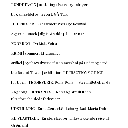
RUNDETAARN | udstilling: Isens brydninger
boganmeldelse | frevert: GÅ TUR
HELSINGØR | Gadeteater: Passage Festival
Asger Schnack | digt: At sidde på Palæ Bar
KOGEBOG | Tyrkisk: Sofra
KRIMI | sommer: Efterspillet
artikel | Nyt hovedværk af Hammershøi på Ordrupgaard
the Round Tower | exhibition: REFRACTIONS OF ICE
for børn | TEGNESERIE: Pony Pony — Vær nuttet eller dø
Kogebog | ULTRA NEMT: Nemt og sundt uden
ultraforarbejdede fødevarer
UDSTILLING | KunstCentret Silkeborg Bad: Maria Dubin
REJSEARTIKEL | En storslået og tankevækkende rejse til
Grønland