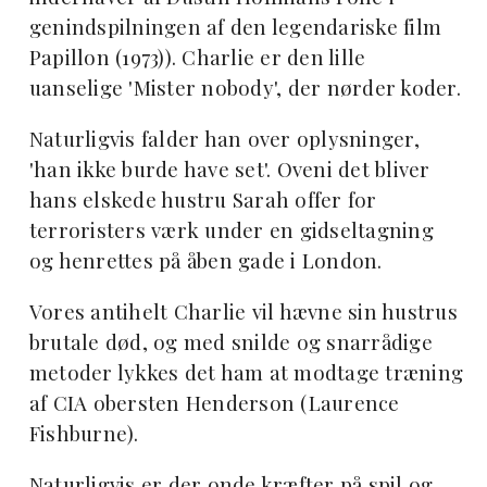
genindspilningen af den legendariske film
Papillon (1973)). Charlie er den lille
uanselige 'Mister nobody', der nørder koder.
Naturligvis falder han over oplysninger,
'han ikke burde have set'. Oveni det bliver
hans elskede hustru Sarah offer for
terroristers værk under en gidseltagning
og henrettes på åben gade i London.
Vores antihelt Charlie vil hævne sin hustrus
brutale død, og med snilde og snarrådige
metoder lykkes det ham at modtage træning
af CIA obersten Henderson (Laurence
Fishburne).
Naturligvis er der onde kræfter på spil og