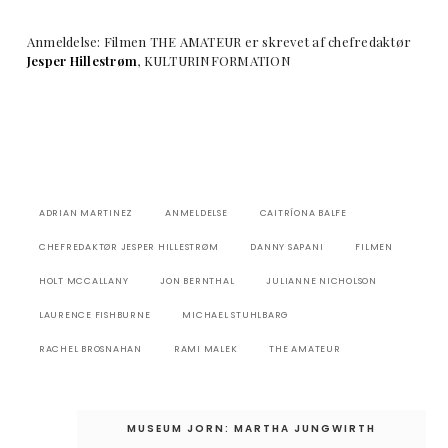
Anmeldelse: Filmen THE AMATEUR er skrevet af chefredaktør
Jesper Hillestrøm
, KULTURINFORMATION
ADRIAN MARTINEZ
ANMELDELSE
CAITRÍONA BALFE
CHEFREDAKTØR JESPER HILLESTRØM
DANNY SAPANI
FILMEN
HOLT MCCALLANY
JON BERNTHAL
JULIANNE NICHOLSON
LAURENCE FISHBURNE
MICHAEL STUHLBARG
RACHEL BROSNAHAN
RAMI MALEK
THE AMATEUR
Indlægsnavigation
MUSEUM JORN: MARTHA JUNGWIRTH