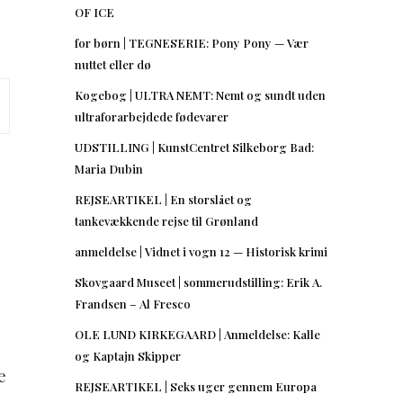
OF ICE
for børn | TEGNESERIE: Pony Pony — Vær
nuttet eller dø
Kogebog | ULTRA NEMT: Nemt og sundt uden
ultraforarbejdede fødevarer
UDSTILLING | KunstCentret Silkeborg Bad:
Maria Dubin
REJSEARTIKEL | En storslået og
tankevækkende rejse til Grønland
anmeldelse | Vidnet i vogn 12 — Historisk krimi
Skovgaard Museet | sommerudstilling: Erik A.
Frandsen – Al Fresco
OLE LUND KIRKEGAARD | Anmeldelse: Kalle
og Kaptajn Skipper
e
REJSEARTIKEL | Seks uger gennem Europa