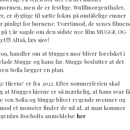
 normen, men de er festlige. Wulffmorgenthaler,
r, er dygtige til sætte fokus på ømtålelige emner
er pinligt for børnene. Tværtimod, de synes filmen
 på 5 år sagde om den sidste nye film MUGGE OG
!!! Altså, læs sjov!
2019, handler om at Mugges mor bliver forelsket i
forlade Mugge og hans far. Mugge beslutter at det
ven Sofia lægger en plan.
Hjerne' er fra 2022. Efter sommerferien skal
sig at Mugges hjerne er så mærkelig, at hans svar f
te ven Sofia og Mugge bliver rygende uvenner og
on mod et monster finder de ud af, at man kommer
r genlæs Boeholts anmeldelse
her