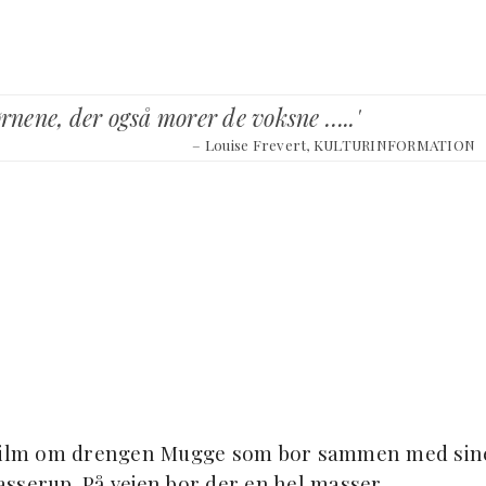
ørnene, der også morer de voksne …..'
– Louise Frevert, KULTURINFORMATION
 film om drengen Mugge som bor sammen med sin
Basserup. På vejen bor der en hel masser