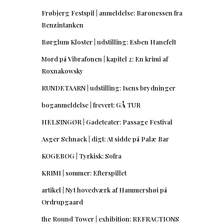
Frøbjerg Festspil | anmeldelse: Baronessen fra
Benzintanken
Børglum Kloster | udstilling: Esben Hanefelt
Mord på Vibrafonen | kapitel 2: En krimi af
Roxnakowsky
RUNDETAARN | udstilling: Isens brydninger
boganmeldelse | frevert: GÅ TUR
HELSINGØR | Gadeteater: Passage Festival
Asger Schnack | digt: At sidde på Palæ Bar
KOGEBOG | Tyrkisk: Sofra
KRIMI | sommer: Efterspillet
artikel | Nyt hovedværk af Hammershøi på
Ordrupgaard
the Round Tower | exhibition: REFRACTIONS