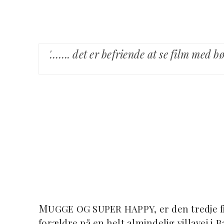
'……. det er befriende at se film med b
M
UGGE OG SUPER HAPPY, er den tredje
forældre på en helt almindelig villavej i 