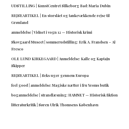
UDSTILLING | KunstCentret Silkeborg Bad: Maria Dubin
REJSEARTIKEL | En storslået og tankevækkende rejse til
Grønland
anmeldelse | Vidnet i vogn 12 — Historisk krimi
Skovgaard Museet | sommerudstilling: Erik A. Frandsen – Al
Fresco
OLE LUND KIRKEGAARD | Anmeldelse: Kalle og Kaptajn
Skipper
REJSEARTIKEL | Seks uger gennem Europa
feel good | anmeldelse: Magiske nætter i fru Yeoms butik
boganmeldelse | strandlæsning: HAMNET — Historisk fiktion
litteraturkritik | Søren Ulrik Thomsens København