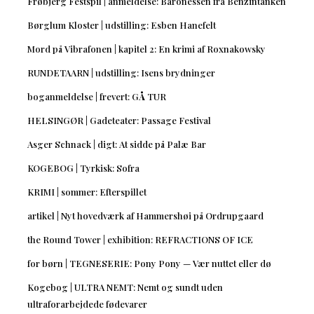
Frøbjerg Festspil | anmeldelse: Baronessen fra Benzintanken
Børglum Kloster | udstilling: Esben Hanefelt
Mord på Vibrafonen | kapitel 2: En krimi af Roxnakowsky
RUNDETAARN | udstilling: Isens brydninger
boganmeldelse | frevert: GÅ TUR
HELSINGØR | Gadeteater: Passage Festival
Asger Schnack | digt: At sidde på Palæ Bar
KOGEBOG | Tyrkisk: Sofra
KRIMI | sommer: Efterspillet
artikel | Nyt hovedværk af Hammershøi på Ordrupgaard
the Round Tower | exhibition: REFRACTIONS OF ICE
for børn | TEGNESERIE: Pony Pony — Vær nuttet eller dø
Kogebog | ULTRA NEMT: Nemt og sundt uden
ultraforarbejdede fødevarer