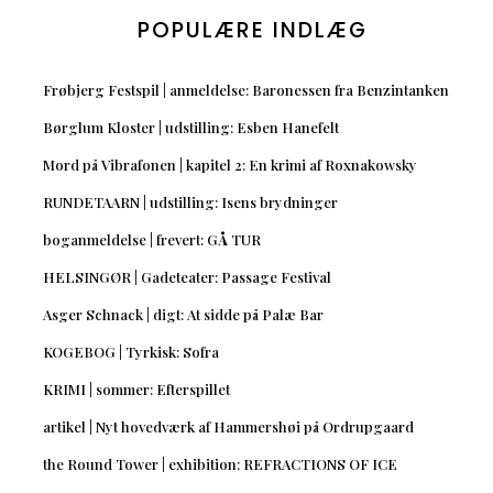
POPULÆRE INDLÆG
Frøbjerg Festspil | anmeldelse: Baronessen fra Benzintanken
Børglum Kloster | udstilling: Esben Hanefelt
Mord på Vibrafonen | kapitel 2: En krimi af Roxnakowsky
RUNDETAARN | udstilling: Isens brydninger
boganmeldelse | frevert: GÅ TUR
HELSINGØR | Gadeteater: Passage Festival
Asger Schnack | digt: At sidde på Palæ Bar
KOGEBOG | Tyrkisk: Sofra
KRIMI | sommer: Efterspillet
artikel | Nyt hovedværk af Hammershøi på Ordrupgaard
the Round Tower | exhibition: REFRACTIONS OF ICE