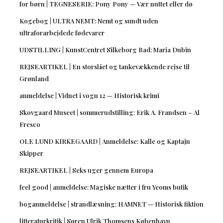
for børn | TEGNESERIE: Pony Pony — Vær nuttet eller dø
Kogebog | ULTRA NEMT: Nemt og sundt uden
ultraforarbejdede fødevarer
UDSTILLING | KunstCentret Silkeborg Bad: Maria Dubin
REJSEARTIKEL | En storslået og tankevækkende rejse til
Grønland
anmeldelse | Vidnet i vogn 12 — Historisk krimi
Skovgaard Museet | sommerudstilling: Erik A. Frandsen – Al
Fresco
OLE LUND KIRKEGAARD | Anmeldelse: Kalle og Kaptajn
Skipper
REJSEARTIKEL | Seks uger gennem Europa
feel good | anmeldelse: Magiske nætter i fru Yeoms butik
boganmeldelse | strandlæsning: HAMNET — Historisk fiktion
litteraturkritik | Søren Ulrik Thomsens København