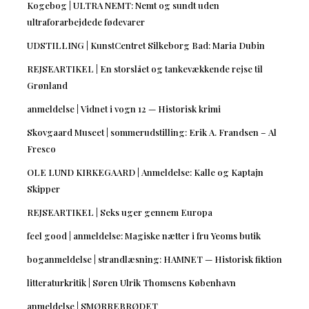
Kogebog | ULTRA NEMT: Nemt og sundt uden
ultraforarbejdede fødevarer
UDSTILLING | KunstCentret Silkeborg Bad: Maria Dubin
REJSEARTIKEL | En storslået og tankevækkende rejse til
Grønland
anmeldelse | Vidnet i vogn 12 — Historisk krimi
Skovgaard Museet | sommerudstilling: Erik A. Frandsen – Al
Fresco
OLE LUND KIRKEGAARD | Anmeldelse: Kalle og Kaptajn
Skipper
REJSEARTIKEL | Seks uger gennem Europa
feel good | anmeldelse: Magiske nætter i fru Yeoms butik
boganmeldelse | strandlæsning: HAMNET — Historisk fiktion
litteraturkritik | Søren Ulrik Thomsens København
anmeldelse | SMØRREBRØDET