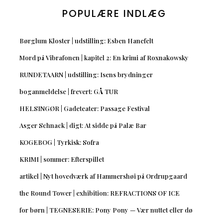
POPULÆRE INDLÆG
Børglum Kloster | udstilling: Esben Hanefelt
Mord på Vibrafonen | kapitel 2: En krimi af Roxnakowsky
RUNDETAARN | udstilling: Isens brydninger
boganmeldelse | frevert: GÅ TUR
HELSINGØR | Gadeteater: Passage Festival
Asger Schnack | digt: At sidde på Palæ Bar
KOGEBOG | Tyrkisk: Sofra
KRIMI | sommer: Efterspillet
artikel | Nyt hovedværk af Hammershøi på Ordrupgaard
the Round Tower | exhibition: REFRACTIONS OF ICE
for børn | TEGNESERIE: Pony Pony — Vær nuttet eller dø