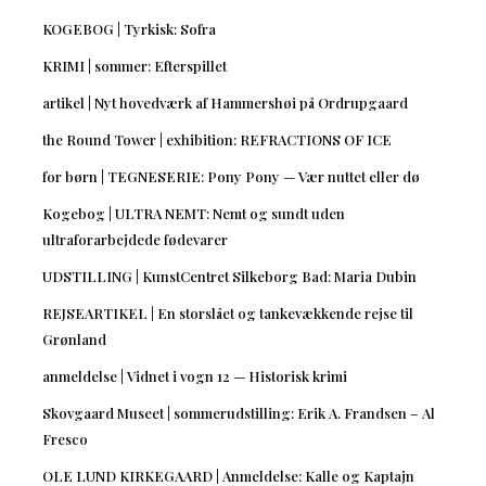
KOGEBOG | Tyrkisk: Sofra
KRIMI | sommer: Efterspillet
artikel | Nyt hovedværk af Hammershøi på Ordrupgaard
the Round Tower | exhibition: REFRACTIONS OF ICE
for børn | TEGNESERIE: Pony Pony — Vær nuttet eller dø
Kogebog | ULTRA NEMT: Nemt og sundt uden
ultraforarbejdede fødevarer
UDSTILLING | KunstCentret Silkeborg Bad: Maria Dubin
REJSEARTIKEL | En storslået og tankevækkende rejse til
Grønland
anmeldelse | Vidnet i vogn 12 — Historisk krimi
Skovgaard Museet | sommerudstilling: Erik A. Frandsen – Al
Fresco
OLE LUND KIRKEGAARD | Anmeldelse: Kalle og Kaptajn