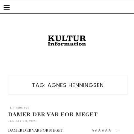
Skip
to
content
TAG:
AGNES HENNINGSEN
LITTERATUR
DAMER DER VAR FOR MEGET
JANUAR 29, 2023
DAMER DER VAR FOR MEGET ✮✮✮✮✮✮ …