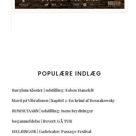
POPULÆRE INDLÆG
Børglum Kloster | udstilling: Esben Hanefelt
Mord på Vibrafonen | kapitel 2: En krimi af Roxnakowsky
RUNDETAARN | udstilling: Isens brydninger
boganmeldelse | frevert: GÅ TUR
HELSINGØR | Gadeteater: Passage Festival