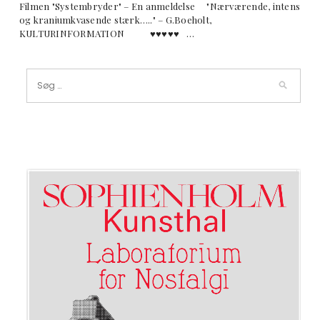
Filmen "Systembryder" – En anmeldelse "Nærværende, intens
og kraniumkvasende stærk….." – G.Boeholt,
KULTURINFORMATION ♥︎♥︎♥︎♥︎♥︎ …