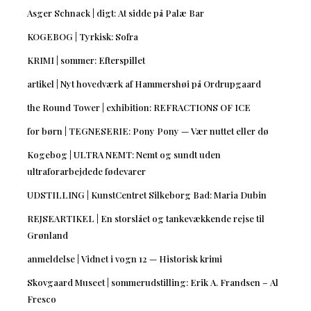
Asger Schnack | digt: At sidde på Palæ Bar
KOGEBOG | Tyrkisk: Sofra
KRIMI | sommer: Efterspillet
artikel | Nyt hovedværk af Hammershøi på Ordrupgaard
the Round Tower | exhibition: REFRACTIONS OF ICE
for børn | TEGNESERIE: Pony Pony — Vær nuttet eller dø
Kogebog | ULTRA NEMT: Nemt og sundt uden
ultraforarbejdede fødevarer
UDSTILLING | KunstCentret Silkeborg Bad: Maria Dubin
REJSEARTIKEL | En storslået og tankevækkende rejse til
Grønland
anmeldelse | Vidnet i vogn 12 — Historisk krimi
Skovgaard Museet | sommerudstilling: Erik A. Frandsen – Al
Fresco