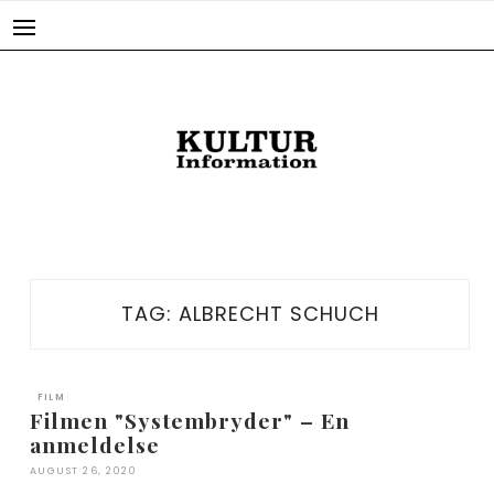
Skip
to
content
TAG:
ALBRECHT SCHUCH
FILM
Filmen "Systembryder" – En
anmeldelse
AUGUST 26, 2020