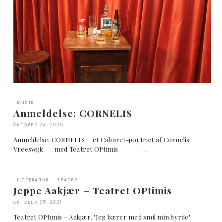
MUSIK
Anmeldelse: CORNELIS
OKTOBER 24, 2025
Anmeldelse: CORNELIS et Cabaret-portræt af Cornelis
Vreeswijk med Teatret OPtimis …
LITTERATUR
TEATER
Jeppe Aakjær – Teatret OPtimis
OKTOBER 25, 2021
Teatret OPtimis – Aakjær, 'Jeg bærer med smil min byrde'