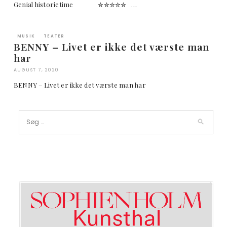
Genial historietime ✮✮✮✮✮ …
MUSIK
TEATER
BENNY – Livet er ikke det værste man
har
AUGUST 7, 2020
BENNY – Livet er ikke det værste man har