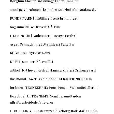
Børglum Kloster | udstilling: Esben Hanefelt
Mord på Vibrafonen | kapitel 2: En krimi af Roxnakowsky
RUNDETAARN | udstilling: Isens brydninger
boganmeldelse | frevert: GÅ TUR
HELSINGØR | Gadeteater: Passage Festival
Asger Schnack | digt: At sidde på Palæ Bar
KOGEBOG | Tyrkisk: Sofra
KRIMI | sommer: Efterspillet
artikel | Nyt hovedværk af Hammershøi på Ordrupgaard
the Round Tower | exhibition: REFRACTIONS OF ICE
for børn | TEGNESERIE: Pony Pony — Vær nuttet eller dø
Kogebog | ULTRA NEMT: Nemt og sundt uden
ultraforarbejdede fødevarer
UDSTILLING | KunstCentret Silkeborg Bad: Maria Dubin