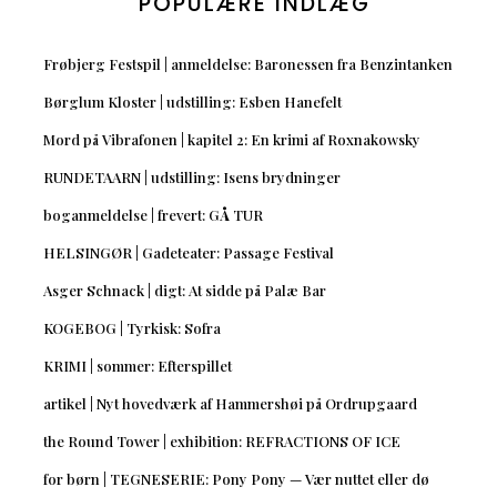
POPULÆRE INDLÆG
Frøbjerg Festspil | anmeldelse: Baronessen fra Benzintanken
Børglum Kloster | udstilling: Esben Hanefelt
Mord på Vibrafonen | kapitel 2: En krimi af Roxnakowsky
RUNDETAARN | udstilling: Isens brydninger
boganmeldelse | frevert: GÅ TUR
HELSINGØR | Gadeteater: Passage Festival
Asger Schnack | digt: At sidde på Palæ Bar
KOGEBOG | Tyrkisk: Sofra
KRIMI | sommer: Efterspillet
artikel | Nyt hovedværk af Hammershøi på Ordrupgaard
the Round Tower | exhibition: REFRACTIONS OF ICE
for børn | TEGNESERIE: Pony Pony — Vær nuttet eller dø