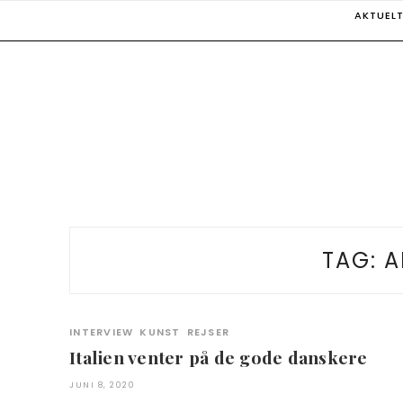
Skip
AKTUEL
to
content
TAG:
A
INTERVIEW
KUNST
REJSER
Italien venter på de gode danskere
JUNI 8, 2020