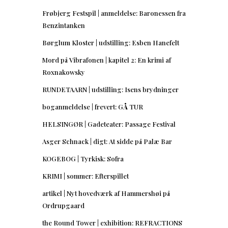
Frøbjerg Festspil | anmeldelse: Baronessen fra
Benzintanken
Børglum Kloster | udstilling: Esben Hanefelt
Mord på Vibrafonen | kapitel 2: En krimi af
Roxnakowsky
RUNDETAARN | udstilling: Isens brydninger
boganmeldelse | frevert: GÅ TUR
HELSINGØR | Gadeteater: Passage Festival
Asger Schnack | digt: At sidde på Palæ Bar
KOGEBOG | Tyrkisk: Sofra
KRIMI | sommer: Efterspillet
artikel | Nyt hovedværk af Hammershøi på
Ordrupgaard
the Round Tower | exhibition: REFRACTIONS