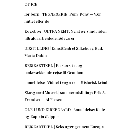
OF ICE
for børn | TEGNESERIE: Pony Pony — Vær
nuttet eller dø
Kogebog | ULTRA NEMT: Nemt og sundt uden
ultraforarbejdede fødevarer
UDSTILLING | KunstCentret Silkeborg Bad:
Maria Dubin
REJSEARTIKEL | En storslået og
tankevækkende rejse til Grønland
anmeldelse | Vidnet i vogn 12 — Historisk krimi
Skovgaard Museet | sommerudstilling: Erik A.
Frandsen – Al Fresco
OLE LUND KIRKEGAARD | Anmeldelse: Kalle
og Kaptajn Skipper
REJSEARTIKEL | Seks uger gennem Europa