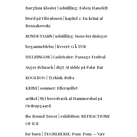
Børglum Kloster | udstilling: Esben Hanefelt
Mord på Vibrafonen | kapitel 2: En krimi af
Roxnakowsky
RUNDETAARN | udstilling: Isens brydninger
boganmeldelse | frevert: GÅ TUR
HELSINGØR | Gadeteater: Passage Festival
Asger Schnack | digt: At sidde på Palæ Bar
KOGEBOG | Tyrkisk: Sofra
KRIMI | sommer: Efterspillet
artikel | Nyt hovedværk af Hammershøi på
Ordrupgaard
the Round Tower | exhibition: REFRACTIONS
OF ICE
for børn | TEGNESERIE: Pony Pony — Vær