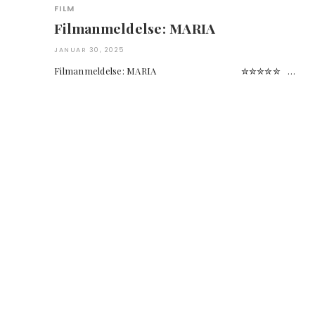
FILM
Filmanmeldelse: MARIA
JANUAR 30, 2025
Filmanmeldelse: MARIA ✮✮✮✮✮ …