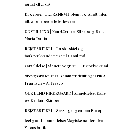
nuttet eller dø
Kogebog | ULTRA NEMT: Nemt og sundt uden
ultraforarbejdede fødevarer
UDSTILLING | KunstCentret Silkeborg Bad:
Maria Dubin
REJSEARTIKEL | En storslået og
tankevækkende rejse til Grønland
anmeldelse | Vidnet i vogn 12 — Historisk krimi
Skovgaard Museet | sommerudstilling: Erik A.
Frandsen – Al Fresco
OLE LUND KIRKEGAARD | Anmeldelse: Kalle
og Kaptajn Skipper
REJSEARTIKEL | Seks uger gennem Europa
feel good | anmeldelse: Magiske nætter i fru
Yeoms butik