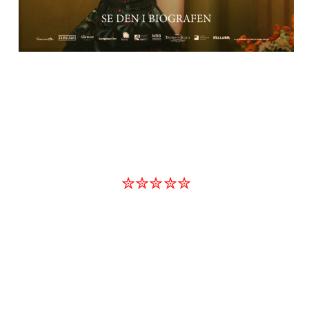
✮✮✮✮✮