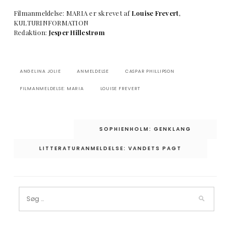
Filmanmeldelse: MARIA er skrevet af
Louise Frevert
,
KULTURINFORMATION
Redaktion:
Jesper Hillestrøm
ANGELINA JOLIE
ANMELDELSE
CASPAR PHILLIPSON
FILMANMELDELSE: MARIA
LOUISE FREVERT
Indlægsnavigation
SOPHIENHOLM: GENKLANG
LITTERATURANMELDELSE: VANDETS PAGT