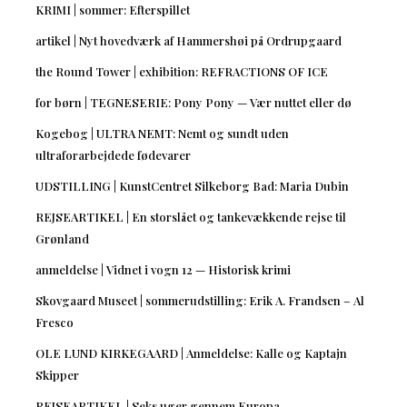
KRIMI | sommer: Efterspillet
artikel | Nyt hovedværk af Hammershøi på Ordrupgaard
the Round Tower | exhibition: REFRACTIONS OF ICE
for børn | TEGNESERIE: Pony Pony — Vær nuttet eller dø
Kogebog | ULTRA NEMT: Nemt og sundt uden
ultraforarbejdede fødevarer
UDSTILLING | KunstCentret Silkeborg Bad: Maria Dubin
REJSEARTIKEL | En storslået og tankevækkende rejse til
Grønland
anmeldelse | Vidnet i vogn 12 — Historisk krimi
Skovgaard Museet | sommerudstilling: Erik A. Frandsen – Al
Fresco
OLE LUND KIRKEGAARD | Anmeldelse: Kalle og Kaptajn
Skipper
REJSEARTIKEL | Seks uger gennem Europa