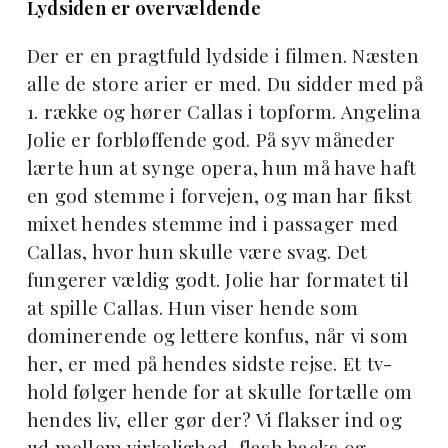
Lydsiden er overvældende
Der er en pragtfuld lydside i filmen. Næsten
alle de store arier er med. Du sidder med på
1. række og hører Callas i topform. Angelina
Jolie er forbløffende god. På syv måneder
lærte hun at synge opera, hun må have haft
en god stemme i forvejen, og man har fikst
mixet hendes stemme ind i passager med
Callas, hvor hun skulle være svag. Det
fungerer vældig godt. Jolie har formatet til
at spille Callas. Hun viser hende som
dominerende og lettere konfus, når vi som
her, er med på hendes sidste rejse. Et tv-
hold følger hende for at skulle fortælle om
hendes liv, eller gør der? Vi flakser ind og
ud mellem virkelighed, flash backs og