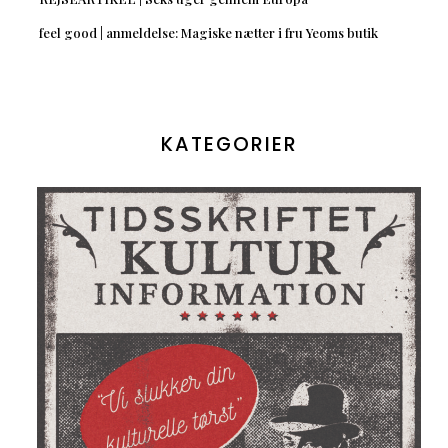
feel good | anmeldelse: Magiske nætter i fru Yeoms butik
KATEGORIER