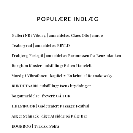
POPULÆRE INDLÆG
Galleri NB i Viborg | anmeldelse: Claes Otto Jennow
Teatergrad | anmeldelse: BRYLD
Frøbjerg Festspil | anmeldelse: Baronessen fra Benzintanken
Børglum Kloster | udstilling: Esben Hanefelt
Mord på Vibrafonen | kapitel 2: En krimi af Roxnakowsky
RUNDETAARN | udstilling: Isens brydninger
boganmeldelse | frevert: GÅ TUR
HELSINGØR | Gadeteater: Passage Festival
Asger Schnack | digt: At sidde på Palæ Bar
KOGEBOG | Tyrkisk: Sofra