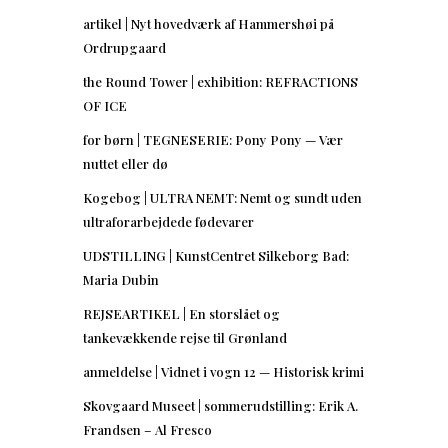
artikel | Nyt hovedværk af Hammershøi på
Ordrupgaard
the Round Tower | exhibition: REFRACTIONS
OF ICE
for børn | TEGNESERIE: Pony Pony — Vær
nuttet eller dø
Kogebog | ULTRA NEMT: Nemt og sundt uden
ultraforarbejdede fødevarer
UDSTILLING | KunstCentret Silkeborg Bad:
Maria Dubin
REJSEARTIKEL | En storslået og
tankevækkende rejse til Grønland
anmeldelse | Vidnet i vogn 12 — Historisk krimi
Skovgaard Museet | sommerudstilling: Erik A.
Frandsen – Al Fresco