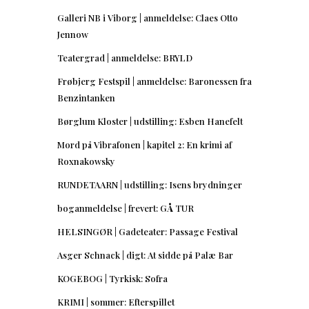
Galleri NB i Viborg | anmeldelse: Claes Otto
Jennow
Teatergrad | anmeldelse: BRYLD
Frøbjerg Festspil | anmeldelse: Baronessen fra
Benzintanken
Børglum Kloster | udstilling: Esben Hanefelt
Mord på Vibrafonen | kapitel 2: En krimi af
Roxnakowsky
RUNDETAARN | udstilling: Isens brydninger
boganmeldelse | frevert: GÅ TUR
HELSINGØR | Gadeteater: Passage Festival
Asger Schnack | digt: At sidde på Palæ Bar
KOGEBOG | Tyrkisk: Sofra
KRIMI | sommer: Efterspillet