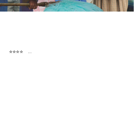
chei ✮✮✮✮ …