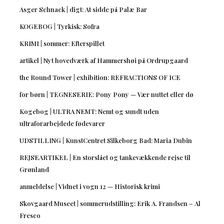
Asger Schnack | digt: At sidde på Palæ Bar
KOGEBOG | Tyrkisk: Sofra
KRIMI | sommer: Efterspillet
artikel | Nyt hovedværk af Hammershøi på Ordrupgaard
the Round Tower | exhibition: REFRACTIONS OF ICE
for børn | TEGNESERIE: Pony Pony — Vær nuttet eller dø
Kogebog | ULTRA NEMT: Nemt og sundt uden
ultraforarbejdede fødevarer
UDSTILLING | KunstCentret Silkeborg Bad: Maria Dubin
REJSEARTIKEL | En storslået og tankevækkende rejse til
Grønland
anmeldelse | Vidnet i vogn 12 — Historisk krimi
Skovgaard Museet | sommerudstilling: Erik A. Frandsen – Al
Fresco