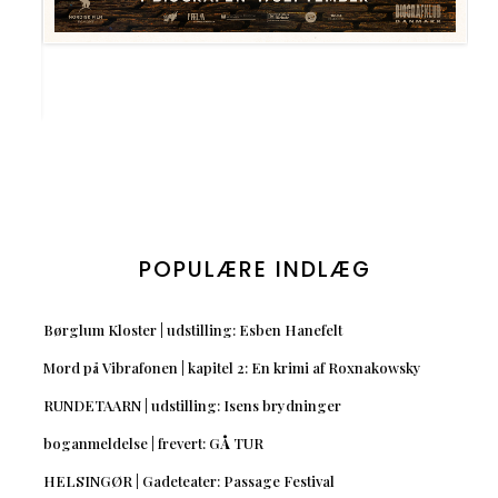
POPULÆRE INDLÆG
Børglum Kloster | udstilling: Esben Hanefelt
Mord på Vibrafonen | kapitel 2: En krimi af Roxnakowsky
RUNDETAARN | udstilling: Isens brydninger
boganmeldelse | frevert: GÅ TUR
HELSINGØR | Gadeteater: Passage Festival