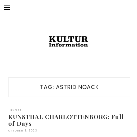
Skip
to
content
TAG:
ASTRID NOACK
KUNST
KUNSTHAL CHARLOTTENBORG: Full
of Days
OKTOBER 3, 2023