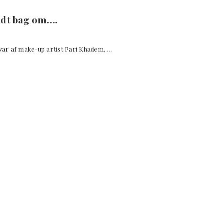
lidt bag om….
var af make-up artist Pari Khadem, …