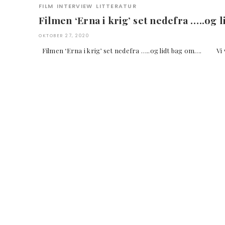
FILM
INTERVIEW
LITTERATUR
Filmen ‘Erna i krig’ set nedefra …..og 
OKTOBER 27, 2020
Filmen ‘Erna i krig’ set nedefra …..og lidt bag om…. Vi 