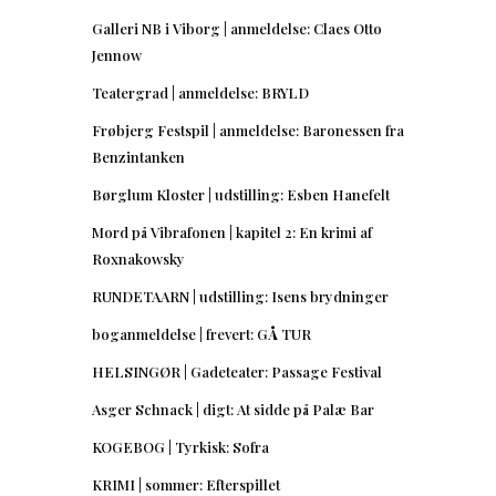
Galleri NB i Viborg | anmeldelse: Claes Otto
Jennow
Teatergrad | anmeldelse: BRYLD
Frøbjerg Festspil | anmeldelse: Baronessen fra
Benzintanken
Børglum Kloster | udstilling: Esben Hanefelt
Mord på Vibrafonen | kapitel 2: En krimi af
Roxnakowsky
RUNDETAARN | udstilling: Isens brydninger
boganmeldelse | frevert: GÅ TUR
HELSINGØR | Gadeteater: Passage Festival
Asger Schnack | digt: At sidde på Palæ Bar
KOGEBOG | Tyrkisk: Sofra
KRIMI | sommer: Efterspillet