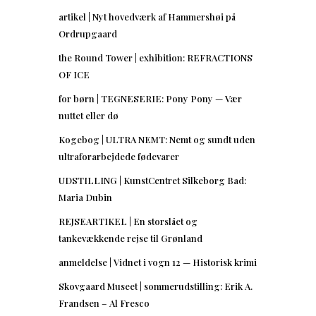
artikel | Nyt hovedværk af Hammershøi på
Ordrupgaard
the Round Tower | exhibition: REFRACTIONS
OF ICE
for børn | TEGNESERIE: Pony Pony — Vær
nuttet eller dø
Kogebog | ULTRA NEMT: Nemt og sundt uden
ultraforarbejdede fødevarer
UDSTILLING | KunstCentret Silkeborg Bad:
Maria Dubin
REJSEARTIKEL | En storslået og
tankevækkende rejse til Grønland
anmeldelse | Vidnet i vogn 12 — Historisk krimi
Skovgaard Museet | sommerudstilling: Erik A.
Frandsen – Al Fresco