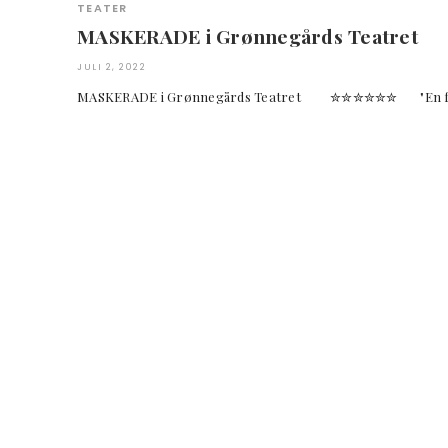
TEATER
MASKERADE i Grønnegårds Teatret
JULI 2, 2022
MASKERADE i Grønnegårds Teatret ✮✮✮✮✮✮ "En forryge