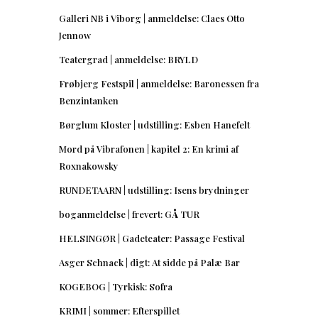
Galleri NB i Viborg | anmeldelse: Claes Otto
Jennow
Teatergrad | anmeldelse: BRYLD
Frøbjerg Festspil | anmeldelse: Baronessen fra
Benzintanken
Børglum Kloster | udstilling: Esben Hanefelt
Mord på Vibrafonen | kapitel 2: En krimi af
Roxnakowsky
RUNDETAARN | udstilling: Isens brydninger
boganmeldelse | frevert: GÅ TUR
HELSINGØR | Gadeteater: Passage Festival
Asger Schnack | digt: At sidde på Palæ Bar
KOGEBOG | Tyrkisk: Sofra
KRIMI | sommer: Efterspillet