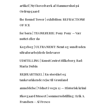
artikel | Nyt hovedværk af Hammershøi på
Ordrupgaard
the Round Tower | exhibition: REFRACTIONS
OF ICE
for børn | TEGNESERIE: Pony Pony — Vær
nuttet eller dø
Kogebog | ULTRA NEMT: Nemt og sundt uden
ultraforarbejdede fødevarer
UDSTILLING | KunstCentret Silkeborg Bad:
Maria Dubin
REJSEARTIKEL | En storslået og
tankevækkende rejse til Grønland
anmeldelse | Vidnet i vogn 12 — Historisk krimi
Skovgaard Museet | sommerudstilling: Erik A.
Frandsen – Al Fresco