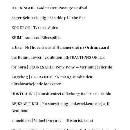
HELSINGØR | Gadeteater: Passage Festival
Asger Schnack | digt: At sidde på Palæ Bar
KOGEBOG | Tyrkisk: Sofra
KRIMI | sommer: Efterspillet
artikel | Nyt hovedværk af Hammershøi på Ordrupgaard
the Round Tower | exhibition: REFRACTIONS OF ICE
for børn | TEGNESERIE: Pony Pony — Vær nuttet eller dø
Kogebog | ULTRA NEMT: Nemt og sundt uden
ultraforarbejdede fødevarer
UDSTILLING | KunstCentret Silkeborg Bad: Maria Dubin
REJSEARTIKEL | En storslået og tankevækkende rejse til
Grønland
anmeldelse | Vidnet i vogn 12 — Historisk krimi