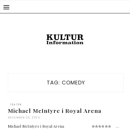
Skip
to
content
TAG:
COMEDY
TEATER
Michael McIntyre i Royal Arena
DECEMBER 22, 2023
Michael McIntyre i Royal Arena ✮✮✮✮✮✮ …