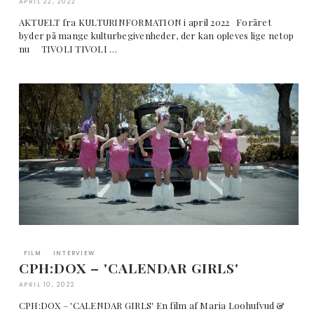
APRIL 22, 2022
AKTUELT fra KULTURINFORMATION i april 2022 Foråret
byder på mange kulturbegivenheder, der kan opleves lige netop
nu TIVOLI TIVOLI …
FILM
INTERVIEW
CPH:DOX – 'CALENDAR GIRLS'
APRIL 10, 2022
CPH:DOX – 'CALENDAR GIRLS' En film af Maria Loohufvud &