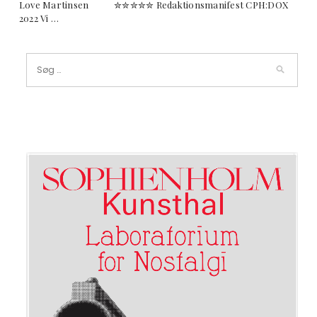
Love Martinsen ✮✮✮✮✮ Redaktionsmanifest CPH:DOX
2022 Vi …