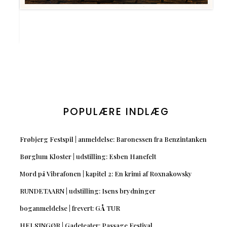
POPULÆRE INDLÆG
Frøbjerg Festspil | anmeldelse: Baronessen fra Benzintanken
Børglum Kloster | udstilling: Esben Hanefelt
Mord på Vibrafonen | kapitel 2: En krimi af Roxnakowsky
RUNDETAARN | udstilling: Isens brydninger
boganmeldelse | frevert: GÅ TUR
HELSINGØR | Gadeteater: Passage Festival