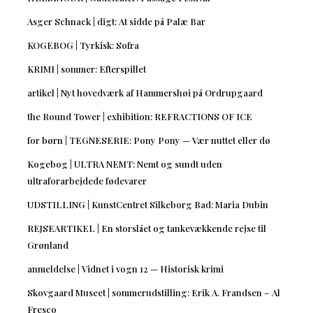
Asger Schnack | digt: At sidde på Palæ Bar
KOGEBOG | Tyrkisk: Sofra
KRIMI | sommer: Efterspillet
artikel | Nyt hovedværk af Hammershøi på Ordrupgaard
the Round Tower | exhibition: REFRACTIONS OF ICE
for børn | TEGNESERIE: Pony Pony — Vær nuttet eller dø
Kogebog | ULTRA NEMT: Nemt og sundt uden
ultraforarbejdede fødevarer
UDSTILLING | KunstCentret Silkeborg Bad: Maria Dubin
REJSEARTIKEL | En storslået og tankevækkende rejse til
Grønland
anmeldelse | Vidnet i vogn 12 — Historisk krimi
Skovgaard Museet | sommerudstilling: Erik A. Frandsen – Al
Fresco