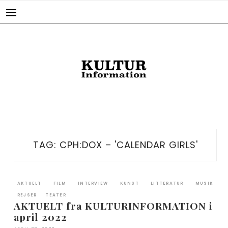
Skip
to
content
TAG:
CPH:DOX – 'CALENDAR GIRLS'
AKTUELT
FILM
INTERVIEW
KUNST
LITTERATUR
MUSIK
REJSER
TEATER
AKTUELT fra KULTURINFORMATION i
april 2022