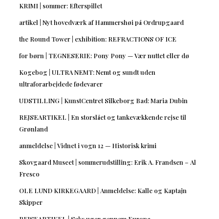
KRIMI | sommer: Efterspillet
artikel | Nyt hovedværk af Hammershøi på Ordrupgaard
the Round Tower | exhibition: REFRACTIONS OF ICE
for børn | TEGNESERIE: Pony Pony — Vær nuttet eller dø
Kogebog | ULTRA NEMT: Nemt og sundt uden
ultraforarbejdede fødevarer
UDSTILLING | KunstCentret Silkeborg Bad: Maria Dubin
REJSEARTIKEL | En storslået og tankevækkende rejse til
Grønland
anmeldelse | Vidnet i vogn 12 — Historisk krimi
Skovgaard Museet | sommerudstilling: Erik A. Frandsen – Al
Fresco
OLE LUND KIRKEGAARD | Anmeldelse: Kalle og Kaptajn
Skipper
REJSEARTIKEL | Seks uger gennem Europa