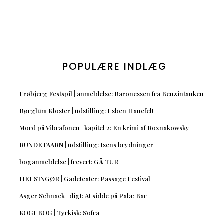
POPULÆRE INDLÆG
Frøbjerg Festspil | anmeldelse: Baronessen fra Benzintanken
Børglum Kloster | udstilling: Esben Hanefelt
Mord på Vibrafonen | kapitel 2: En krimi af Roxnakowsky
RUNDETAARN | udstilling: Isens brydninger
boganmeldelse | frevert: GÅ TUR
HELSINGØR | Gadeteater: Passage Festival
Asger Schnack | digt: At sidde på Palæ Bar
KOGEBOG | Tyrkisk: Sofra