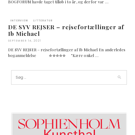
BOGFORUM havde taget tilløb i to år, og derfor var …
INTERVIEW
LITTERATUR
DE SYV REJSER – rejsefortællinger af
Ib Michael
SEPTEMBER 14, 2021
DE SYV REJSER – rejsefortællinger af Ib Michael En anderledes
boganmeldelse ✮✮✮✮✮ ”Kære onkel …