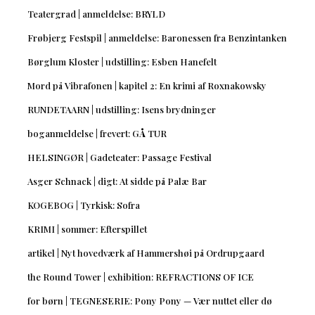
Teatergrad | anmeldelse: BRYLD
Frøbjerg Festspil | anmeldelse: Baronessen fra Benzintanken
Børglum Kloster | udstilling: Esben Hanefelt
Mord på Vibrafonen | kapitel 2: En krimi af Roxnakowsky
RUNDETAARN | udstilling: Isens brydninger
boganmeldelse | frevert: GÅ TUR
HELSINGØR | Gadeteater: Passage Festival
Asger Schnack | digt: At sidde på Palæ Bar
KOGEBOG | Tyrkisk: Sofra
KRIMI | sommer: Efterspillet
artikel | Nyt hovedværk af Hammershøi på Ordrupgaard
the Round Tower | exhibition: REFRACTIONS OF ICE
for børn | TEGNESERIE: Pony Pony — Vær nuttet eller dø