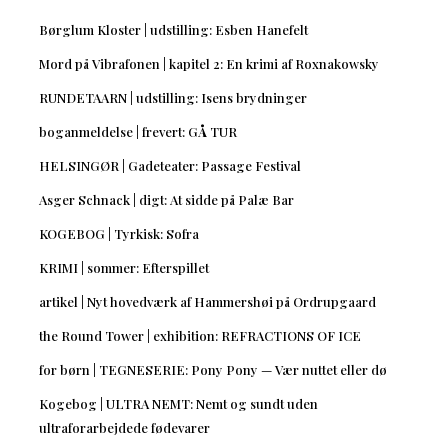
Børglum Kloster | udstilling: Esben Hanefelt
Mord på Vibrafonen | kapitel 2: En krimi af Roxnakowsky
RUNDETAARN | udstilling: Isens brydninger
boganmeldelse | frevert: GÅ TUR
HELSINGØR | Gadeteater: Passage Festival
Asger Schnack | digt: At sidde på Palæ Bar
KOGEBOG | Tyrkisk: Sofra
KRIMI | sommer: Efterspillet
artikel | Nyt hovedværk af Hammershøi på Ordrupgaard
the Round Tower | exhibition: REFRACTIONS OF ICE
for børn | TEGNESERIE: Pony Pony — Vær nuttet eller dø
Kogebog | ULTRA NEMT: Nemt og sundt uden
ultraforarbejdede fødevarer