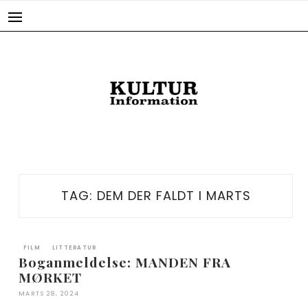
Skip
to
content
TAG:
DEM DER FALDT I MARTS
FILM
LITTERATUR
Boganmeldelse: MANDEN FRA
MØRKET
MARTS 28, 2024