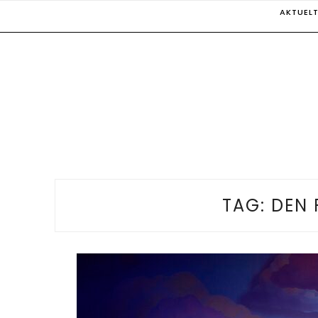
Skip
AKTUEL
to
content
TAG:
DEN 