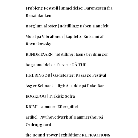
Frøbjerg Festspil | anmeldelse: Baronessen fra
Benzintanken
Børglum Kloster | udstilling: Esben Hanefelt
Mord på Vibrafonen | kapitel 2: En krimi af
Roxnakowsky
RUNDETAARN | udstilling: Isens brydninger
boganmeldelse | frevert: GÅ TUR
HELSINGØR | Gadeteater: Passage Festival
Asger Schnack | digt: At sidde på Palæ Bar
KOGEBOG | Tyrkisk: Sofra
KRIMI | sommer: Efterspillet
artikel | Nyt hovedværk af Hammershøi på
Ordrupgaard
the Round Tower | exhibition: REFRACTIONS