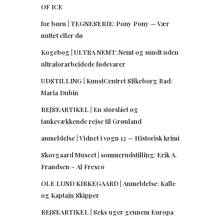
OF ICE
for børn | TEGNESERIE: Pony Pony — Vær
nuttet eller dø
Kogebog | ULTRA NEMT: Nemt og sundt uden
ultraforarbejdede fødevarer
UDSTILLING | KunstCentret Silkeborg Bad:
Maria Dubin
REJSEARTIKEL | En storslået og
tankevækkende rejse til Grønland
anmeldelse | Vidnet i vogn 12 — Historisk krimi
Skovgaard Museet | sommerudstilling: Erik A.
Frandsen – Al Fresco
OLE LUND KIRKEGAARD | Anmeldelse: Kalle
og Kaptajn Skipper
REJSEARTIKEL | Seks uger gennem Europa