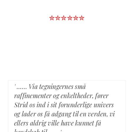
✮✮✮✮✮✮
' …… Via tegningernes små
raffinementer og enkeltheder, fører
Strid os ind i sit forunderlige univers
og lader os få adgang til en verden, vi
ellers aldrig ville have kunnet få
kendskab til …… '