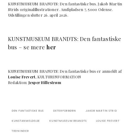
KUNSTMUSEUM BRANDTS: Den fantastiske bus. Jakob Martin
Strids originalillustrationer. Amfipladsen 7, 5000 Odense.
Udstillingen slutter 26. april 2026.
KUNSTMUSEUM BRANDTS: Den fantastiske
bus – se mere
her
KUNSTMUSEUM BRANDTS: Den fantastiske bus er anmeldt af
Louise Frevert
, KULTURINFORMATION
Redaktion:
Jesper Hillestrøm
DEN FANTASTISKE BUS
DETERFORBØRN
JAKOB MARTIN STRID
KUNSTANMELDELSE
KUNSTMUSEUM BRANDTS
LOUISE FREVERT
TEGNINGER