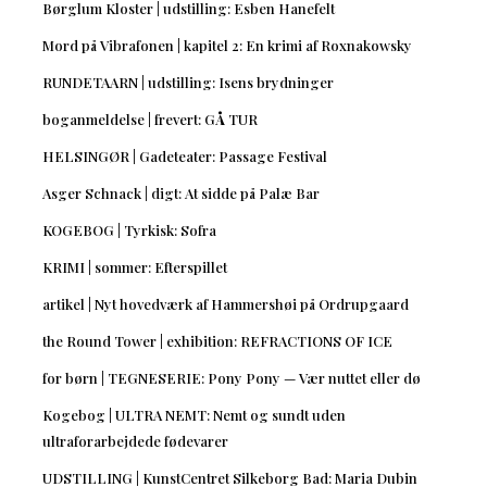
Børglum Kloster | udstilling: Esben Hanefelt
Mord på Vibrafonen | kapitel 2: En krimi af Roxnakowsky
RUNDETAARN | udstilling: Isens brydninger
boganmeldelse | frevert: GÅ TUR
HELSINGØR | Gadeteater: Passage Festival
Asger Schnack | digt: At sidde på Palæ Bar
KOGEBOG | Tyrkisk: Sofra
KRIMI | sommer: Efterspillet
artikel | Nyt hovedværk af Hammershøi på Ordrupgaard
the Round Tower | exhibition: REFRACTIONS OF ICE
for børn | TEGNESERIE: Pony Pony — Vær nuttet eller dø
Kogebog | ULTRA NEMT: Nemt og sundt uden
ultraforarbejdede fødevarer
UDSTILLING | KunstCentret Silkeborg Bad: Maria Dubin