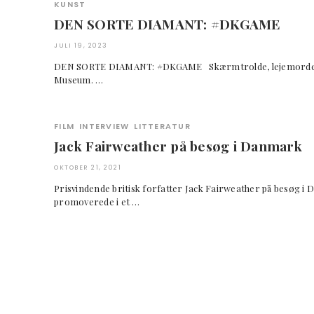
KUNST
DEN SORTE DIAMANT: #DKGAME
JULI 19, 2023
DEN SORTE DIAMANT: #DKGAME Skærmtrolde, lejemordere o
Museum. …
FILM
INTERVIEW
LITTERATUR
Jack Fairweather på besøg i Danmark
OKTOBER 21, 2021
Prisvindende britisk forfatter Jack Fairweather på besøg
promoverede i et …