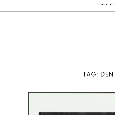
Skip
AKTUEL
to
content
TAG:
DEN