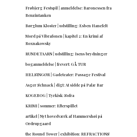
Frøbjerg Festspil | anmeldelse: Baronessen fra
Benzintanken
Børglum Kloster | udstilling: Esben Hanefelt
Mord på Vibrafonen | kapitel 2: En krimi af
Roxnakowsky
RUNDETAARN | udstilling: Isens brydninger
boganmeldelse | frevert: GÅ TUR
HELSINGØR | Gadeteater: Passage Festival
Asger Schnack | digt: At sidde på Palæ Bar
KOGEBOG | Tyrkisk: Sofra
KRIMI | sommer: Efterspillet
artikel | Nyt hovedværk af Hammershøi på
Ordrupgaard
the Round Tower | exhibition: REFRACTIONS