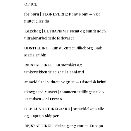
OF ICE
for børn | TEGNESERIE: Pony Pony — Vær
nuttet eller dø
Kogebog | ULTRA NEMT: Nemt og sundt uden
ultraforarbejdede fødevarer
UDSTILLING | KunstCentret Silkeborg Bad:
Maria Dubin
REJSEARTIKEL | En storslået og
tankevækkende rejse til Grønland
anmeldelse | Vidnet i vogn 12 — Historisk krimi
Skovgaard Museet | sommerudstilling: Erik A.
Frandsen – Al Fresco
OLE LUND KIRKEGAARD | Anmeldelse: Kalle
og Kaptajn Skipper
REJSEARTIKEL | Seks uger gennem Europa