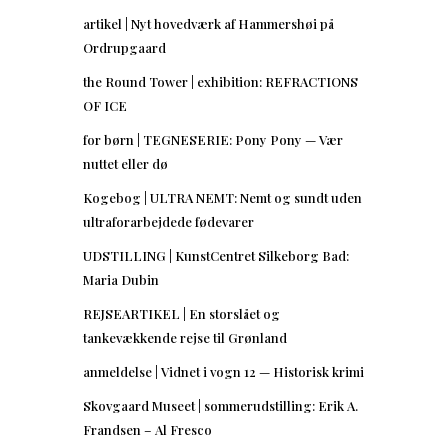
artikel | Nyt hovedværk af Hammershøi på
Ordrupgaard
the Round Tower | exhibition: REFRACTIONS
OF ICE
for børn | TEGNESERIE: Pony Pony — Vær
nuttet eller dø
Kogebog | ULTRA NEMT: Nemt og sundt uden
ultraforarbejdede fødevarer
UDSTILLING | KunstCentret Silkeborg Bad:
Maria Dubin
REJSEARTIKEL | En storslået og
tankevækkende rejse til Grønland
anmeldelse | Vidnet i vogn 12 — Historisk krimi
Skovgaard Museet | sommerudstilling: Erik A.
Frandsen – Al Fresco