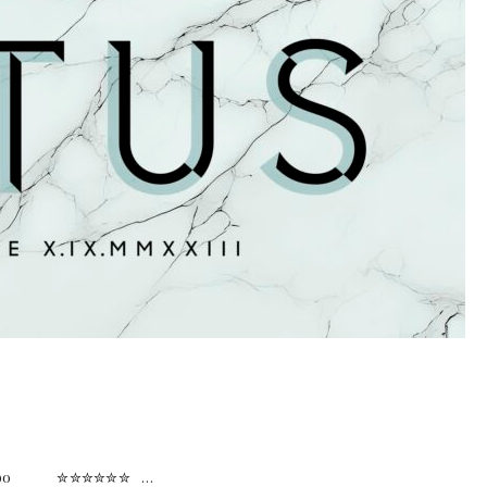
os Szabo ✮✮✮✮✮✮ …