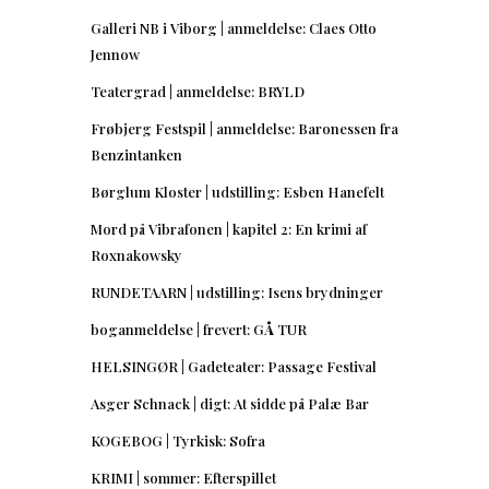
Galleri NB i Viborg | anmeldelse: Claes Otto
Jennow
Teatergrad | anmeldelse: BRYLD
Frøbjerg Festspil | anmeldelse: Baronessen fra
Benzintanken
Børglum Kloster | udstilling: Esben Hanefelt
Mord på Vibrafonen | kapitel 2: En krimi af
Roxnakowsky
RUNDETAARN | udstilling: Isens brydninger
boganmeldelse | frevert: GÅ TUR
HELSINGØR | Gadeteater: Passage Festival
Asger Schnack | digt: At sidde på Palæ Bar
KOGEBOG | Tyrkisk: Sofra
KRIMI | sommer: Efterspillet