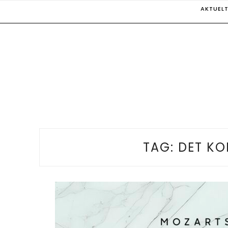
Skip
AKTUEL
to
content
TAG:
DET KO