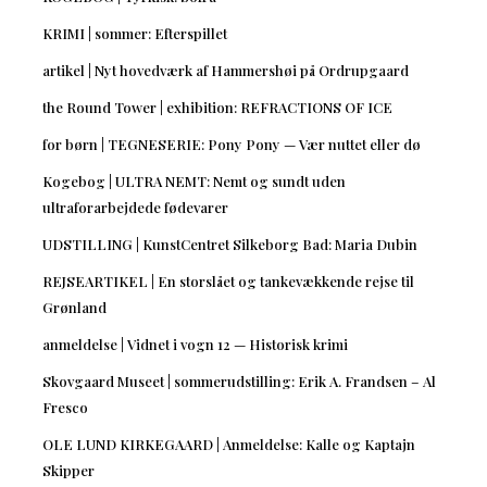
KRIMI | sommer: Efterspillet
artikel | Nyt hovedværk af Hammershøi på Ordrupgaard
the Round Tower | exhibition: REFRACTIONS OF ICE
for børn | TEGNESERIE: Pony Pony — Vær nuttet eller dø
Kogebog | ULTRA NEMT: Nemt og sundt uden
ultraforarbejdede fødevarer
UDSTILLING | KunstCentret Silkeborg Bad: Maria Dubin
REJSEARTIKEL | En storslået og tankevækkende rejse til
Grønland
anmeldelse | Vidnet i vogn 12 — Historisk krimi
Skovgaard Museet | sommerudstilling: Erik A. Frandsen – Al
Fresco
OLE LUND KIRKEGAARD | Anmeldelse: Kalle og Kaptajn
Skipper