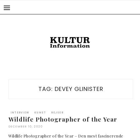
Skip
to
content
TAG:
DEVEY GLINISTER
INTERVIEW
KUNST
REJSER
Wildlife Photographer of the Year
DECEMBER 10, 2020
Wildlife Photographer of the Year – Den mest fascinerende