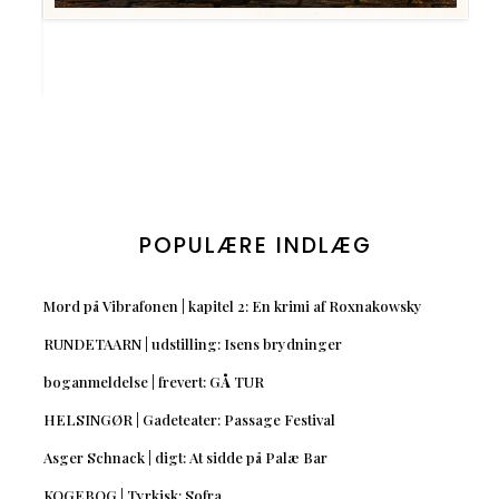
POPULÆRE INDLÆG
Mord på Vibrafonen | kapitel 2: En krimi af Roxnakowsky
RUNDETAARN | udstilling: Isens brydninger
boganmeldelse | frevert: GÅ TUR
HELSINGØR | Gadeteater: Passage Festival
Asger Schnack | digt: At sidde på Palæ Bar
KOGEBOG | Tyrkisk: Sofra