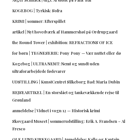
KOGEBOG | Tyrkisk: Sofra
KRIMI | sommer: Efterspillet
artikel | Nyt hovedværk af Hammershøi på Ordrupgaard
the Round Tower | exhibition: REFRACTIONS OF ICE
for børn | TEGNESERIE: Pony Pony — Vær nuttet eller dø
Kogebog | ULTRA NEMT: Nemt og sundt uden
ultraforarbejdede fødevarer
UDSTILLING | KunstCentret Silkeborg Bad: Maria Dubin
REJSEARTIKEL | En storslået og tankevækkende rejse til
Grønland
anmeldelse | Vidnet i vogn 12 — Historisk krimi
Skovgaard Museet | sommerudstilling: Erik A. Frandsen – Al
Fresco
OLE LUND KIRKEGAARD | Anmeldelse: Kalle og Kaptajn