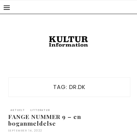
Skip
to
content
TAG:
DR.DK
AKTUELT
LITTERATUR
FANGE NUMMER 9 – en
boganmeldelse
SEPTEMBER 14, 2022