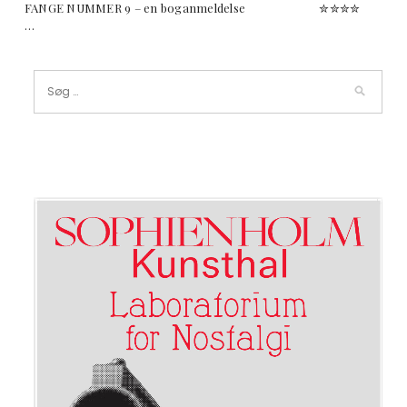
FANGE NUMMER 9 – en boganmeldelse ✮✮✮✮
…