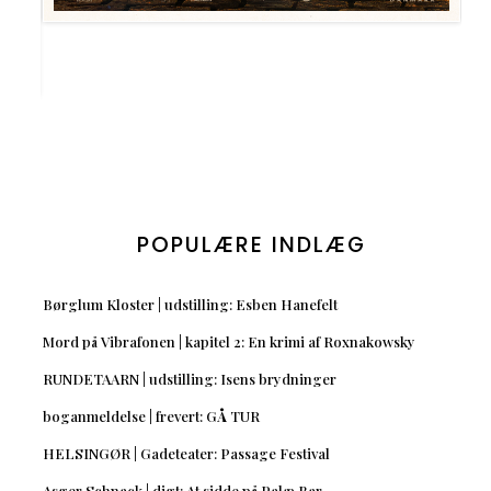
POPULÆRE INDLÆG
Børglum Kloster | udstilling: Esben Hanefelt
Mord på Vibrafonen | kapitel 2: En krimi af Roxnakowsky
RUNDETAARN | udstilling: Isens brydninger
boganmeldelse | frevert: GÅ TUR
HELSINGØR | Gadeteater: Passage Festival
Asger Schnack | digt: At sidde på Palæ Bar