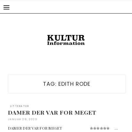
Skip
to
content
TAG:
EDITH RODE
LITTERATUR
DAMER DER VAR FOR MEGET
JANUAR 29, 2023
DAMER DER VAR FOR MEGET ✮✮✮✮✮✮ …