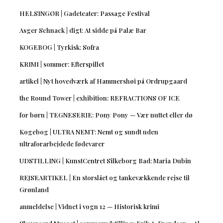
HELSINGØR | Gadeteater: Passage Festival
Asger Schnack | digt: At sidde på Palæ Bar
KOGEBOG | Tyrkisk: Sofra
KRIMI | sommer: Efterspillet
artikel | Nyt hovedværk af Hammershøi på Ordrupgaard
the Round Tower | exhibition: REFRACTIONS OF ICE
for børn | TEGNESERIE: Pony Pony — Vær nuttet eller dø
Kogebog | ULTRA NEMT: Nemt og sundt uden
ultraforarbejdede fødevarer
UDSTILLING | KunstCentret Silkeborg Bad: Maria Dubin
REJSEARTIKEL | En storslået og tankevækkende rejse til
Grønland
anmeldelse | Vidnet i vogn 12 — Historisk krimi