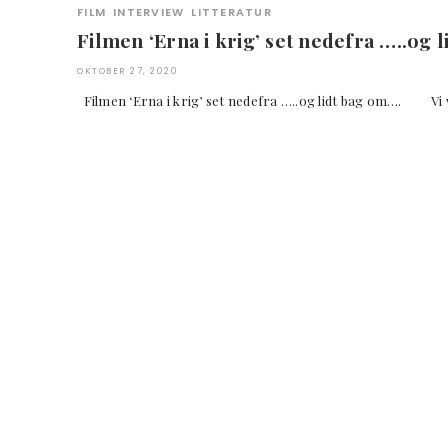
FILM
INTERVIEW
LITTERATUR
Filmen ‘Erna i krig’ set nedefra …..og 
OKTOBER 27, 2020
Filmen ‘Erna i krig’ set nedefra …..og lidt bag om…. Vi 