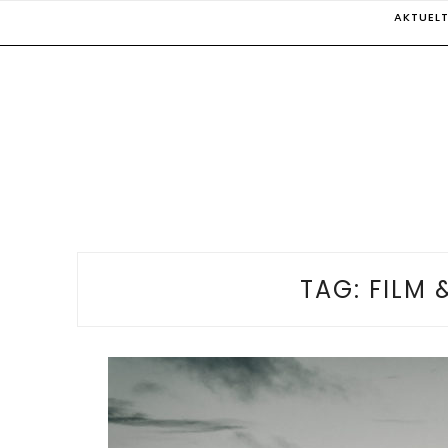
Skip
AKTUEL
to
content
TAG:
FILM 