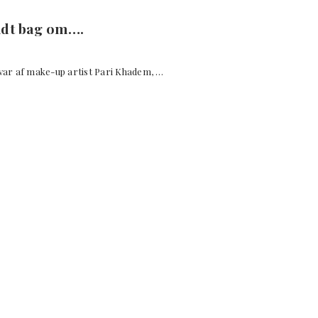
lidt bag om….
var af make-up artist Pari Khadem, …