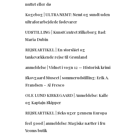
nuttet eller dø
Kogebog | ULTRA NEMT: Nemt og sundt uden
ultraforarbejdede fødevarer
UDSTILLING | KunstCentret Silkeborg Bad:
Maria Dubin
REJSEARTIKEL | En storslået og
tankevækkende rejse til Grønland
anmeldelse | Vidnet i vogn 12 — Historisk krimi
Skovgaard Museet | sommerudstilling: Erik A.
Frandsen – Al Fresco
OLE LUND KIRKEGAARD | Anmeldelse: Kalle
og Kaptajn Skipper
REJSEARTIKEL | Seks uger gennem Europa
feel good | anmeldelse: Magiske nætter i fru
Yeoms butik