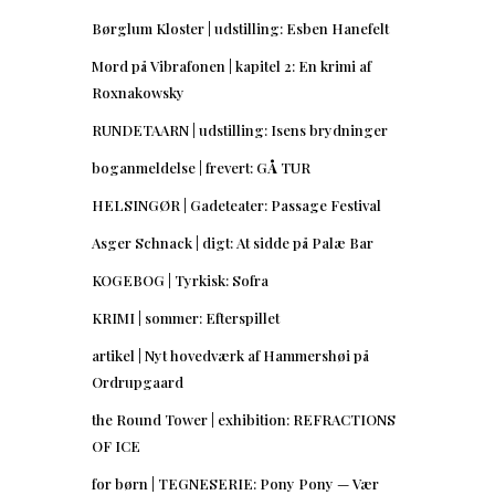
Børglum Kloster | udstilling: Esben Hanefelt
Mord på Vibrafonen | kapitel 2: En krimi af
Roxnakowsky
RUNDETAARN | udstilling: Isens brydninger
boganmeldelse | frevert: GÅ TUR
HELSINGØR | Gadeteater: Passage Festival
Asger Schnack | digt: At sidde på Palæ Bar
KOGEBOG | Tyrkisk: Sofra
KRIMI | sommer: Efterspillet
artikel | Nyt hovedværk af Hammershøi på
Ordrupgaard
the Round Tower | exhibition: REFRACTIONS
OF ICE
for børn | TEGNESERIE: Pony Pony — Vær