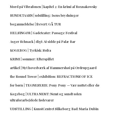
Mord på Vibrafonen | kapitel 2: En krimi af Roxnakowsky
RUNDETAARN | udstilling: Isens brydninger
boganmeldelse | frevert: GÅ TUR
HELSINGØR | Gadeteater: Passage Festival
Asger Schnack | digt: At sidde på Palæ Bar
KOGEBOG | Tyrkisk: Sofra
KRIMI | sommer: Efterspillet
artikel | Nyt hovedværk af Hammershøi på Ordrupgaard
the Round Tower | exhibition: REFRACTIONS OF ICE
for børn | TEGNESERIE: Pony Pony — Vær nuttet eller dø
Kogebog | ULTRA NEMT: Nemt og sundt uden
ultraforarbejdede fødevarer
UDSTILLING | KunstCentret Silkeborg Bad: Maria Dubin