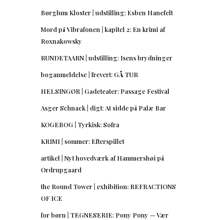
Børglum Kloster | udstilling: Esben Hanefelt
Mord på Vibrafonen | kapitel 2: En krimi af
Roxnakowsky
RUNDETAARN | udstilling: Isens brydninger
boganmeldelse | frevert: GÅ TUR
HELSINGØR | Gadeteater: Passage Festival
Asger Schnack | digt: At sidde på Palæ Bar
KOGEBOG | Tyrkisk: Sofra
KRIMI | sommer: Efterspillet
artikel | Nyt hovedværk af Hammershøi på
Ordrupgaard
the Round Tower | exhibition: REFRACTIONS
OF ICE
for børn | TEGNESERIE: Pony Pony — Vær