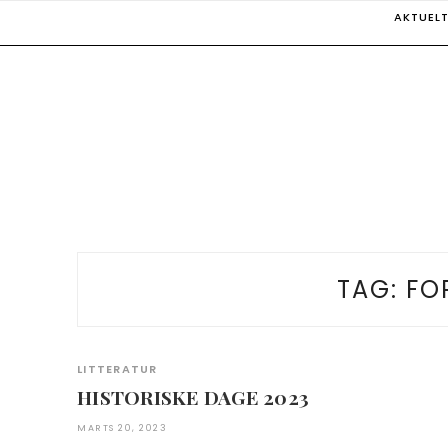
Skip
AKTUEL
to
content
TAG:
FO
LITTERATUR
HISTORISKE DAGE 2023
MARTS 20, 2023