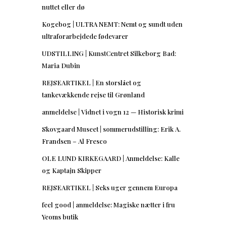
nuttet eller dø
Kogebog | ULTRA NEMT: Nemt og sundt uden
ultraforarbejdede fødevarer
UDSTILLING | KunstCentret Silkeborg Bad:
Maria Dubin
REJSEARTIKEL | En storslået og
tankevækkende rejse til Grønland
anmeldelse | Vidnet i vogn 12 — Historisk krimi
Skovgaard Museet | sommerudstilling: Erik A.
Frandsen – Al Fresco
OLE LUND KIRKEGAARD | Anmeldelse: Kalle
og Kaptajn Skipper
REJSEARTIKEL | Seks uger gennem Europa
feel good | anmeldelse: Magiske nætter i fru
Yeoms butik