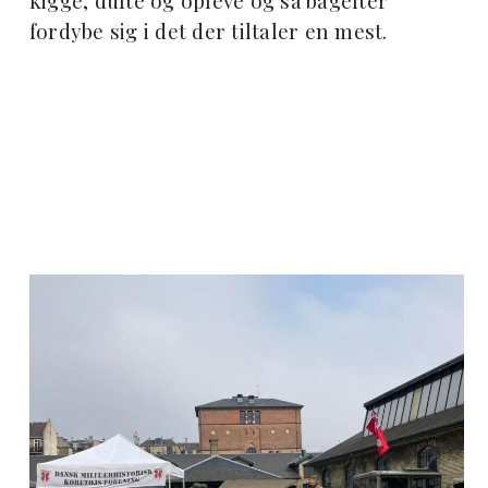
kigge, dufte og opleve og så bagefter
fordybe sig i det der tiltaler en mest.