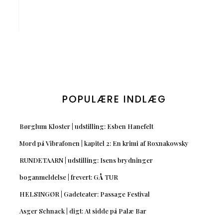
POPULÆRE INDLÆG
Børglum Kloster | udstilling: Esben Hanefelt
Mord på Vibrafonen | kapitel 2: En krimi af Roxnakowsky
RUNDETAARN | udstilling: Isens brydninger
boganmeldelse | frevert: GÅ TUR
HELSINGØR | Gadeteater: Passage Festival
Asger Schnack | digt: At sidde på Palæ Bar