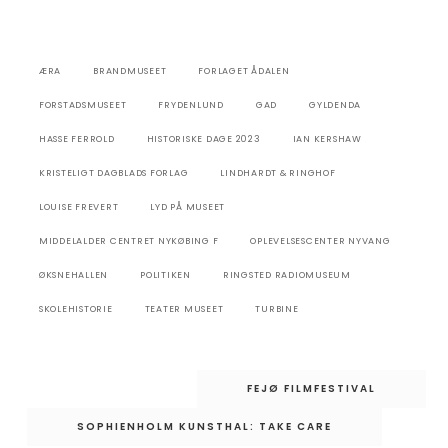
ÆRA
BRANDMUSEET
FORLAGET ÅDALEN
FORSTADSMUSEET
FRYDENLUND
GAD
GYLDENDA
HASSE FERROLD
HISTORISKE DAGE 2023
IAN KERSHAW
KRISTELIGT DAGBLADS FORLAG
LINDHARDT & RINGHOF
LOUISE FREVERT
LYD PÅ MUSEET
MIDDELALDER CENTRET NYKØBING F
OPLEVELSESCENTER NYVANG
ØKSNEHALLEN
POLITIKEN
RINGSTED RADIOMUSEUM
SKOLEHISTORIE
TEATER MUSEET
TURBINE
Indlægsnavigation
FEJØ FILMFESTIVAL
SOPHIENHOLM KUNSTHAL: TAKE CARE