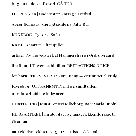
boganmeldelse | frevert: GÅ TUR
HELSINGØR | Gadeteater: Passage Festival
Asger Schnack | digt: At sidde på Palæ Bar
KOGEBOG | Tyrkisk: Sofra
KRIMI | sommer: Efterspillet
artikel | Nyt hovedværk af Hammershøi på Ordrupgaard
the Round Tower | exhibition: REFRACTIONS OF ICE
for børn | TEGNESERIE: Pony Pony — Vær nuttet eller dø
Kogebog | ULTRA NEMT: Nemt og sundt uden
ultraforarbejdede fødevarer
UDSTILLING | KunstCentret Silkeborg Bad: Maria Dubin
REJSEARTIKEL | En storslået og tankevækkende rejse til
Grønland
anmeldelse | Vidnet i vogn 12 — Historisk krimi