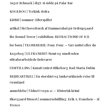
Asger Schnack | digt: At sidde på Palæ Bar
KOGEBOG | Tyrkisk: Sofra
KRIMI | sommer: Efterspillet
artikel | Nyt hovedværk af Hammershøi på Ordrupgaard
the Round Tower | exhibition: REFRACTIONS OF ICE
for børn | TEGNESERIE: Pony Pony — Vær nuttet eller dø
Kogebog | ULTRA NEMT: Nemt og sundt uden
ultraforarbejdede fødevarer
UDSTILLING | KunstCentret Silkeborg Bad: Maria Dubin
REJSEARTIKEL | En storslået og tankevækkende rejse til
Grønland
anmeldelse | Vidnet i vogn 12 — Historisk krimi
Skovgaard Museet | sommerudstilling: Erik A. Frandsen – Al
Fresco