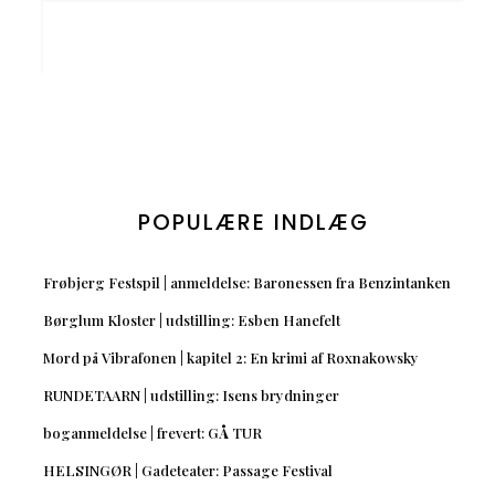
POPULÆRE INDLÆG
Frøbjerg Festspil | anmeldelse: Baronessen fra Benzintanken
Børglum Kloster | udstilling: Esben Hanefelt
Mord på Vibrafonen | kapitel 2: En krimi af Roxnakowsky
RUNDETAARN | udstilling: Isens brydninger
boganmeldelse | frevert: GÅ TUR
HELSINGØR | Gadeteater: Passage Festival