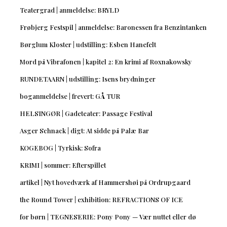
Teatergrad | anmeldelse: BRYLD
Frøbjerg Festspil | anmeldelse: Baronessen fra Benzintanken
Børglum Kloster | udstilling: Esben Hanefelt
Mord på Vibrafonen | kapitel 2: En krimi af Roxnakowsky
RUNDETAARN | udstilling: Isens brydninger
boganmeldelse | frevert: GÅ TUR
HELSINGØR | Gadeteater: Passage Festival
Asger Schnack | digt: At sidde på Palæ Bar
KOGEBOG | Tyrkisk: Sofra
KRIMI | sommer: Efterspillet
artikel | Nyt hovedværk af Hammershøi på Ordrupgaard
the Round Tower | exhibition: REFRACTIONS OF ICE
for børn | TEGNESERIE: Pony Pony — Vær nuttet eller dø