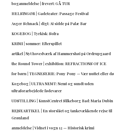
boganmeldelse | frevert: GÅ TUR
HELSINGØR | Gadeteater: Passage Festival
Asger Schnack | digt: At sidde på Palæ Bar
KOGEBOG | Tyrkisk: Sofra
KRIMI | sommer: Efterspillet
artikel | Nyt hovedværk af Hammershøi på Ordrupgaard
the Round Tower | exhibition: REFRACTIONS OF ICE
for børn | TEGNESERIE: Pony Pony — Vær nuttet eller dø
Kogebog | ULTRA NEMT: Nemt og sundt uden
ultraforarbejdede fødevarer
UDSTILLING | KunstCentret Silkeborg Bad: Maria Dubin
REJSEARTIKEL | En storslået og tankevækkende rejse til
Grønland
anmeldelse | Vidnet i vogn 12 — Historisk krimi