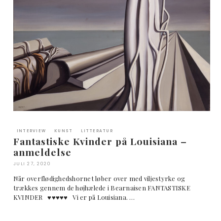
INTERVIEW
KUNST
LITTERATUR
Fantastiske Kvinder på Louisiana –
anmeldelse
JULI 27, 2020
Når overflødighedshornet løber over med viljestyrke og
trækkes gennem de højhælede i Bearnaisen FANTASTISKE
KVINDER ♥︎♥︎♥︎♥︎♥︎ Vi er på Louisiana. …