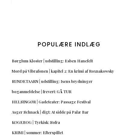
POPULÆRE INDLÆG
Børglum Kloster | udstilling: Esben Hanefelt
Mord på Vibrafonen | kapitel 2: En krimi af Roxnakowsky
RUNDETAARN | udstilling: Isens brydninger
boganmeldelse | frevert: GÅ TUR
HELSINGØR | Gadeteater: Passage Festival
Asger Schnack | digt: At sidde på Palæ Bar
KOGEBOG | Tyrkisk: Sofra
KRIMI | sommer: Efterspillet