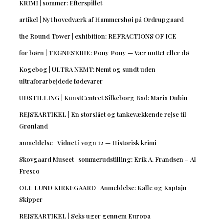
KRIMI | sommer: Efterspillet
artikel | Nyt hovedværk af Hammershøi på Ordrupgaard
the Round Tower | exhibition: REFRACTIONS OF ICE
for børn | TEGNESERIE: Pony Pony — Vær nuttet eller dø
Kogebog | ULTRA NEMT: Nemt og sundt uden
ultraforarbejdede fødevarer
UDSTILLING | KunstCentret Silkeborg Bad: Maria Dubin
REJSEARTIKEL | En storslået og tankevækkende rejse til
Grønland
anmeldelse | Vidnet i vogn 12 — Historisk krimi
Skovgaard Museet | sommerudstilling: Erik A. Frandsen – Al
Fresco
OLE LUND KIRKEGAARD | Anmeldelse: Kalle og Kaptajn
Skipper
REJSEARTIKEL | Seks uger gennem Europa