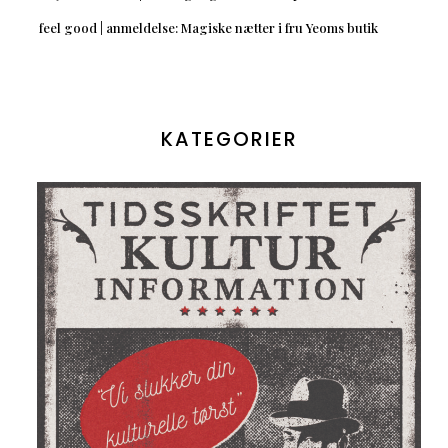
feel good | anmeldelse: Magiske nætter i fru Yeoms butik
KATEGORIER