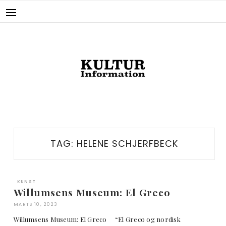
Skip
to
content
TAG:
HELENE SCHJERFBECK
KUNST
Willumsens Museum: El Greco
MARTS 10, 2023
Willumsens Museum: El Greco “El Greco og nordisk