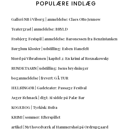
POPULÆRE INDLÆG
Galleri NB i Viborg | anmeldelse: Claes Otto Jennow
Teatergrad | anmeldelse: BRYLD
Frøbjerg Festspil | anmeldelse: Baronessen fra Benzintanken
Børglum Kloster | udstilling: Esben Hanefelt
Mord på Vibrafonen | kapitel 2: En krimi af Roxnakowsky
RUNDETAARN | udstilling: Isens brydninger
boganmeldelse | frevert: GÅ TUR
HELSINGØR | Gadeteater: Passage Festival
Asger Schnack | digt: At sidde på Palæ Bar
KOGEBOG | Tyrkisk: Sofra
KRIMI | sommer: Efterspillet
artikel | Nyt hovedværk af Hammershøi på Ordrupgaard