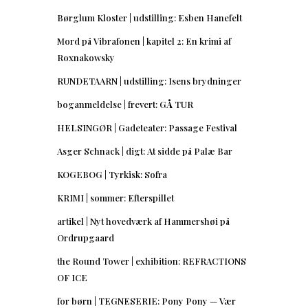
Børglum Kloster | udstilling: Esben Hanefelt
Mord på Vibrafonen | kapitel 2: En krimi af
Roxnakowsky
RUNDETAARN | udstilling: Isens brydninger
boganmeldelse | frevert: GÅ TUR
HELSINGØR | Gadeteater: Passage Festival
Asger Schnack | digt: At sidde på Palæ Bar
KOGEBOG | Tyrkisk: Sofra
KRIMI | sommer: Efterspillet
artikel | Nyt hovedværk af Hammershøi på
Ordrupgaard
the Round Tower | exhibition: REFRACTIONS
OF ICE
for børn | TEGNESERIE: Pony Pony — Vær