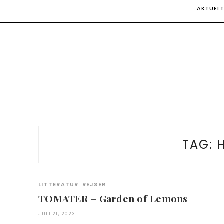
Skip
AKTUEL
to
content
TAG:
H
LITTERATUR
REJSER
TOMATER – Garden of Lemons
JULI 21, 2023