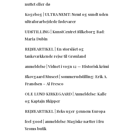
nuttet eller dø
Kogebog | ULTRA NEMT: Nemt og sundt uden
ultraforarbejdede fødevarer
UDSTILLING | KunstCentret Silkeborg Bad:
Maria Dubin
REJSEARTIKEL | En storslået og
tankevækkende rejse til Grønland
anmeldelse | Vidnet i vogn 12 — Historisk krimi
Skovgaard Museet | sommerudstilling: Erik A.
Frandsen – Al Fresco
OLE LUND KIRKEGAARD | Anmeldelse: Kalle
og Kaptajn Skipper
REJSEARTIKEL | Seks uger gennem Europa
feel good | anmeldelse: Magiske nætter i fru
Yeoms butik