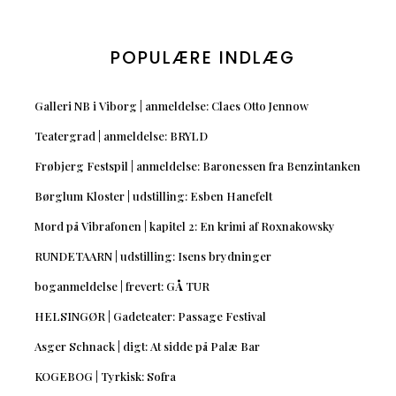
POPULÆRE INDLÆG
Galleri NB i Viborg | anmeldelse: Claes Otto Jennow
Teatergrad | anmeldelse: BRYLD
Frøbjerg Festspil | anmeldelse: Baronessen fra Benzintanken
Børglum Kloster | udstilling: Esben Hanefelt
Mord på Vibrafonen | kapitel 2: En krimi af Roxnakowsky
RUNDETAARN | udstilling: Isens brydninger
boganmeldelse | frevert: GÅ TUR
HELSINGØR | Gadeteater: Passage Festival
Asger Schnack | digt: At sidde på Palæ Bar
KOGEBOG | Tyrkisk: Sofra