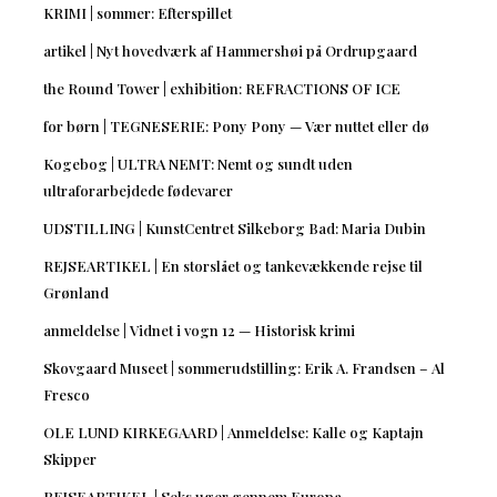
KRIMI | sommer: Efterspillet
artikel | Nyt hovedværk af Hammershøi på Ordrupgaard
the Round Tower | exhibition: REFRACTIONS OF ICE
for børn | TEGNESERIE: Pony Pony — Vær nuttet eller dø
Kogebog | ULTRA NEMT: Nemt og sundt uden
ultraforarbejdede fødevarer
UDSTILLING | KunstCentret Silkeborg Bad: Maria Dubin
REJSEARTIKEL | En storslået og tankevækkende rejse til
Grønland
anmeldelse | Vidnet i vogn 12 — Historisk krimi
Skovgaard Museet | sommerudstilling: Erik A. Frandsen – Al
Fresco
OLE LUND KIRKEGAARD | Anmeldelse: Kalle og Kaptajn
Skipper
REJSEARTIKEL | Seks uger gennem Europa