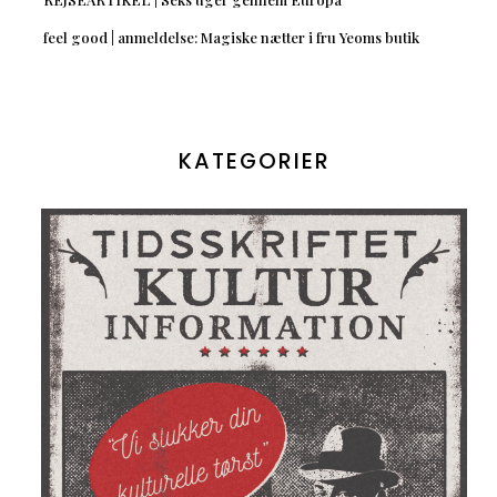
feel good | anmeldelse: Magiske nætter i fru Yeoms butik
KATEGORIER