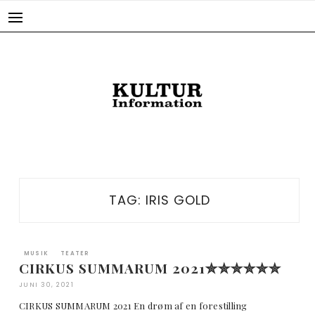
Skip
to
content
TAG:
IRIS GOLD
MUSIK
TEATER
CIRKUS SUMMARUM 2021✮✮✮✮✮✮
JUNI 30, 2021
CIRKUS SUMMARUM 2021 En drøm af en forestilling