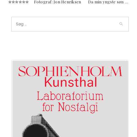
✮✮✮✮✮✮ Fotograf: Jon Henriksen Da min yngste søn …