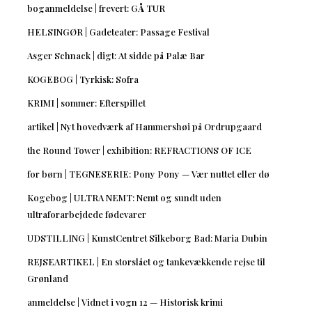
boganmeldelse | frevert: GÅ TUR
HELSINGØR | Gadeteater: Passage Festival
Asger Schnack | digt: At sidde på Palæ Bar
KOGEBOG | Tyrkisk: Sofra
KRIMI | sommer: Efterspillet
artikel | Nyt hovedværk af Hammershøi på Ordrupgaard
the Round Tower | exhibition: REFRACTIONS OF ICE
for børn | TEGNESERIE: Pony Pony — Vær nuttet eller dø
Kogebog | ULTRA NEMT: Nemt og sundt uden
ultraforarbejdede fødevarer
UDSTILLING | KunstCentret Silkeborg Bad: Maria Dubin
REJSEARTIKEL | En storslået og tankevækkende rejse til
Grønland
anmeldelse | Vidnet i vogn 12 — Historisk krimi