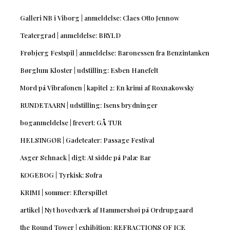
Galleri NB i Viborg | anmeldelse: Claes Otto Jennow
Teatergrad | anmeldelse: BRYLD
Frøbjerg Festspil | anmeldelse: Baronessen fra Benzintanken
Børglum Kloster | udstilling: Esben Hanefelt
Mord på Vibrafonen | kapitel 2: En krimi af Roxnakowsky
RUNDETAARN | udstilling: Isens brydninger
boganmeldelse | frevert: GÅ TUR
HELSINGØR | Gadeteater: Passage Festival
Asger Schnack | digt: At sidde på Palæ Bar
KOGEBOG | Tyrkisk: Sofra
KRIMI | sommer: Efterspillet
artikel | Nyt hovedværk af Hammershøi på Ordrupgaard
the Round Tower | exhibition: REFRACTIONS OF ICE