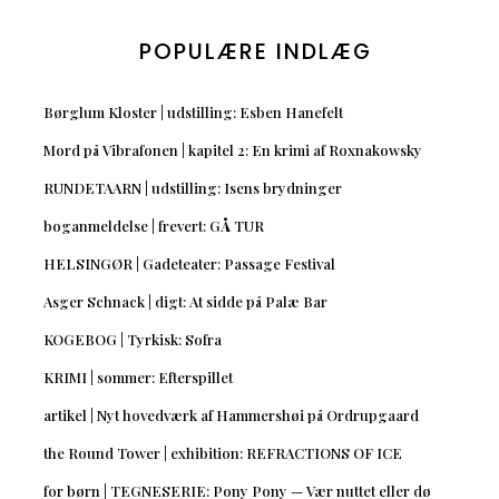
POPULÆRE INDLÆG
Børglum Kloster | udstilling: Esben Hanefelt
Mord på Vibrafonen | kapitel 2: En krimi af Roxnakowsky
RUNDETAARN | udstilling: Isens brydninger
boganmeldelse | frevert: GÅ TUR
HELSINGØR | Gadeteater: Passage Festival
Asger Schnack | digt: At sidde på Palæ Bar
KOGEBOG | Tyrkisk: Sofra
KRIMI | sommer: Efterspillet
artikel | Nyt hovedværk af Hammershøi på Ordrupgaard
the Round Tower | exhibition: REFRACTIONS OF ICE
for børn | TEGNESERIE: Pony Pony — Vær nuttet eller dø